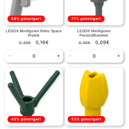
59% günstiger!
77% günstiger!
LEGO® Minifiguren Retro Space
LEGO® Minifiguren
Pistole
Presslufthammer
Normale
Aanbiedingsprijs
0,16€
Normale
Aanbiedingspr
0,09€
0,39€
0,39€
prijs
prijs
Aantal
Aantal
Aantal
Aant
verlagen
verhogen
verlagen
verh
voor
voor
voor
voor
Default
Default
Default
Defa
Title
Title
Title
Title
43% günstiger!
53% günstiger!