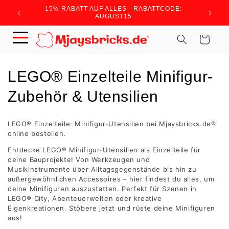
Meteen
15% RABATT AUF ALLES - RABATTCODE:
WIR BRA
naar de
AUGUST15
content
Winkelwagen
C
LEGO® Einzelteile Minifigur-
o
Zubehör & Utensilien
l
LEGO® Einzelteile: Minifigur-Utensilien bei Mjaysbricks.de®
l
online bestellen.
Entdecke LEGO® Minifigur-Utensilien als Einzelteile für
e
deine Bauprojekte! Von Werkzeugen und
Musikinstrumente über Alltagsgegenstände bis hin zu
c
außergewöhnlichen Accessoires – hier findest du alles, um
deine Minifiguren auszustatten. Perfekt für Szenen in
t
LEGO® City, Abenteuerwelten oder kreative
Eigenkreationen. Stöbere jetzt und rüste deine Minifiguren
i
aus!