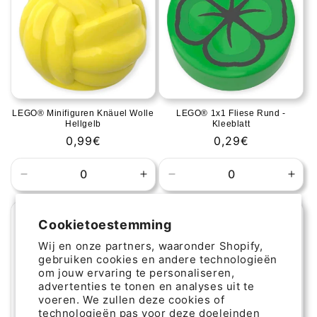
LEGO® Minifiguren Knäuel Wolle
LEGO® 1x1 Fliese Rund -
Hellgelb
Kleeblatt
Normale
0,99€
Normale
0,29€
prijs
prijs
Aantal
Aantal
Aantal
Aant
verlagen
verhogen
verlagen
verh
voor
voor
voor
voor
Cookietoestemming
Default
Default
Default
Defa
Title
Title
Title
Title
Wij en onze partners, waaronder Shopify,
gebruiken cookies en andere technologieën
om jouw ervaring te personaliseren,
advertenties te tonen en analyses uit te
voeren. We zullen deze cookies of
technologieën pas voor deze doeleinden