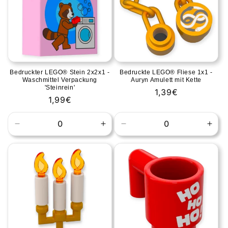
Bedruckter LEGO® Stein 2x2x1 -
Bedruckte LEGO® Fliese 1x1 -
Waschmittel Verpackung
Auryn Amulett mit Kette
'Steinrein'
Normale
1,39€
Normale
1,99€
prijs
prijs
Aantal
Aantal
Aantal
Aant
verlagen
verhogen
verlagen
verh
voor
voor
voor
voor
Default
Default
Default
Defa
Title
Title
Title
Title