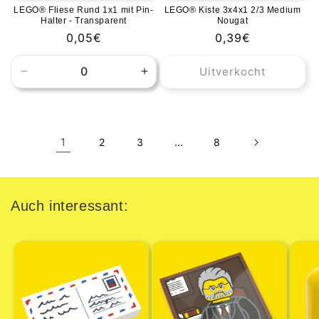
LEGO® Fliese Rund 1x1 mit Pin-
LEGO® Kiste 3x4x1 2/3 Medium
Halter - Transparent
Nougat
Normale
0,05€
Normale
0,39€
prijs
prijs
Uitverkocht
Aantal
Aantal
verlagen
verhogen
voor
voor
Default
Default
Title
Title
1
…
2
3
8
Auch interessant: