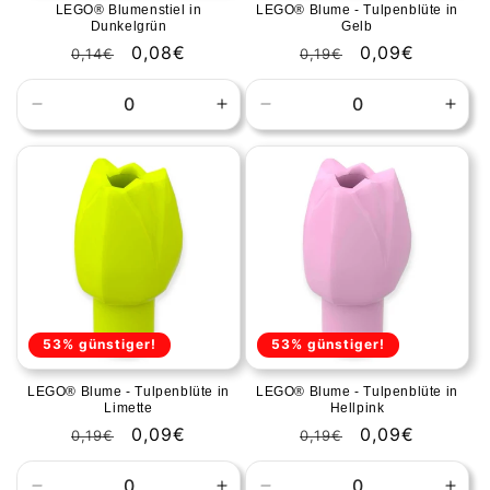
LEGO® Blumenstiel in
LEGO® Blume - Tulpenblüte in
Dunkelgrün
Gelb
Normale
Aanbiedingsprijs
0,08€
Normale
Aanbiedingspr
0,09€
0,14€
0,19€
prijs
prijs
Aantal
Aantal
Aantal
Aant
verlagen
verhogen
verlagen
verh
voor
voor
voor
voor
Default
Default
Default
Defa
Title
Title
Title
Title
53% günstiger!
53% günstiger!
LEGO® Blume - Tulpenblüte in
LEGO® Blume - Tulpenblüte in
Limette
Hellpink
Normale
Aanbiedingsprijs
0,09€
Normale
Aanbiedingspr
0,09€
0,19€
0,19€
prijs
prijs