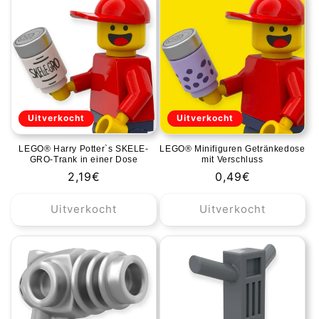
Default
Default
Default
Defa
Title
Title
Title
Title
Uitverkocht
Uitverkocht
LEGO® Harry Potter`s SKELE-
LEGO® Minifiguren Getränkedose
GRO-Trank in einer Dose
mit Verschluss
Normale
2,19€
Normale
0,49€
prijs
prijs
Uitverkocht
Uitverkocht