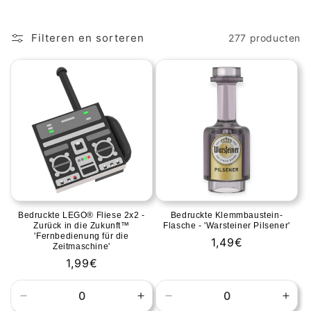
e
:
Filteren en sorteren
277 producten
Bedruckte LEGO® Fliese 2x2 -
Bedruckte Klemmbaustein-
Zurück in die Zukunft™
Flasche - 'Warsteiner Pilsener'
'Fernbedienung für die
Normale
1,49€
Zeitmaschine'
prijs
Normale
1,99€
prijs
Aantal
Aantal
Aantal
Aant