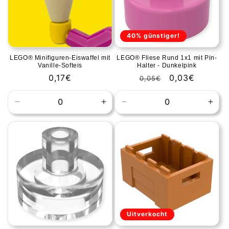
40% günstiger!
LEGO® Minifiguren-Eiswaffel mit
LEGO® Fliese Rund 1x1 mit Pin-
Vanille-Softeis
Halter - Dunkelpink
Normale
0,17€
Normale
Aanbiedingspr
0,03€
0,05€
prijs
prijs
Aantal
Aantal
Aantal
Aant
verlagen
verhogen
verlagen
verh
voor
voor
voor
voor
Default
Default
Default
Defa
Title
Title
Title
Title
Uitverkocht