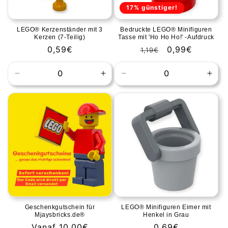
17% günstiger!
LEGO® Kerzenständer mit 3
Bedruckte LEGO® Minifiguren
Kerzen (7-Teilig)
Tasse mit 'Ho Ho Ho!' -Aufdruck
Normale
0,59€
Normale
Aanbiedingspr
0,99€
1,19€
prijs
prijs
Aantal
Aantal
Aantal
Aant
verlagen
verhogen
verlagen
verh
voor
voor
voor
voor
Default
Default
Default
Defa
Title
Title
Title
Title
Geschenkgutschein für
LEGO® Minifiguren Eimer mit
Mjaysbricks.de®
Henkel in Grau
Normale
Vanaf 10,00€
Normale
0,69€