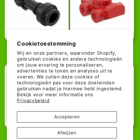
44% günstiger!
36% günstiger!
Cookietoestemming
LEGO Lightsaber Griff - Black
LEGO Rollschuh in Red
Wij en onze partners, waaronder Shopify,
Normale
Aanbiedingsprijs
0,05€
Normale
Aanbiedingspr
0,09€
0,09€
0,14€
gebruiken cookies en andere technologieën
prijs
prijs
om jouw ervaring te personaliseren,
advertenties te tonen en analyses uit te
voeren. We zullen deze cookies of
technologieën pas voor deze doeleinden
gebruiken nadat je hiermee hebt ingestemd.
Bekijk voor meer informatie ons
Privacybeleid
Accepteren
45% günstiger!
Afwijzen
LEGO Spinne in Schwarz
LEGO Minifiguren Korb in Lime