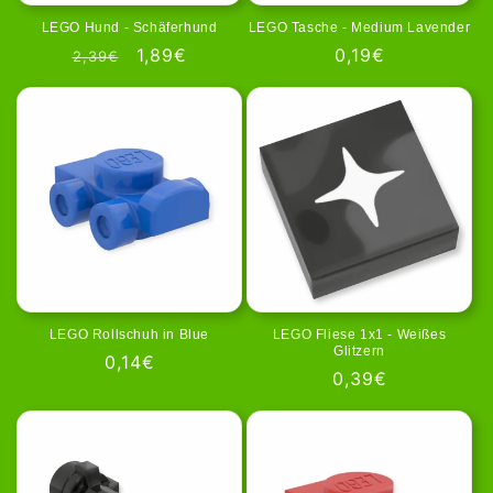
LEGO Hund - Schäferhund
LEGO Tasche - Medium Lavender
Normale
Aanbiedingsprijs
1,89€
Normale
0,19€
2,39€
prijs
prijs
LEGO Rollschuh in Blue
LEGO Fliese 1x1 - Weißes
Glitzern
Normale
0,14€
Normale
0,39€
prijs
prijs