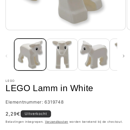
LEGO
LEGO Lamm in White
Elementnummer: 6319748
Normale
2,29€
Uitverkocht
prijs
Belastingen inbegrepen.
Verzendkosten
worden berekend bij de checkout.