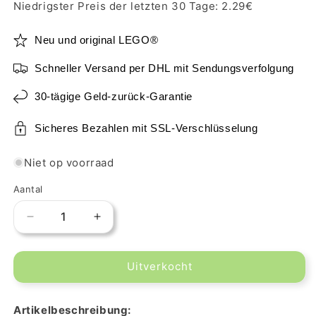
Niedrigster Preis der letzten 30 Tage:
2.29
€
Neu und original LEGO®
Schneller Versand per DHL mit Sendungsverfolgung
30-tägige Geld-zurück-Garantie
Sicheres Bezahlen mit SSL-Verschlüsselung
Niet op voorraad
Aantal
Aantal
Aantal
verlagen
verhogen
voor
voor
Uitverkocht
LEGO
LEGO
Lamm
Lamm
in
in
Artikelbeschreibung:
White
White