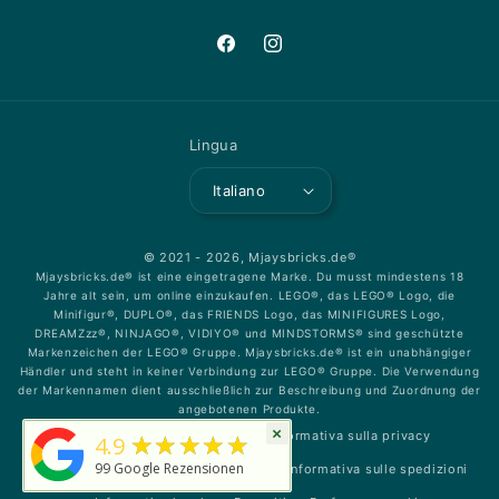
Facebook
Instagram
Lingua
Italiano
© 2021 - 2026,
Mjaysbricks.de®
Mjaysbricks.de® ist eine eingetragene Marke. Du musst mindestens 18
Jahre alt sein, um online einzukaufen. LEGO®, das LEGO® Logo, die
Minifigur®, DUPLO®, das FRIENDS Logo, das MINIFIGURES Logo,
DREAMZzz®, NINJAGO®, VIDIYO® und MINDSTORMS® sind geschützte
Markenzeichen der LEGO® Gruppe. Mjaysbricks.de® ist ein unabhängiger
Händler und steht in keiner Verbindung zur LEGO® Gruppe. Die Verwendung
der Markennamen dient ausschließlich zur Beschreibung und Zuordnung der
angebotenen Produkte.
×
★★★★★
Informativa sui rimborsi
Informativa sulla privacy
4.9
99
Google Rezensionen
Termini e condizioni del servizio
Informativa sulle spedizioni