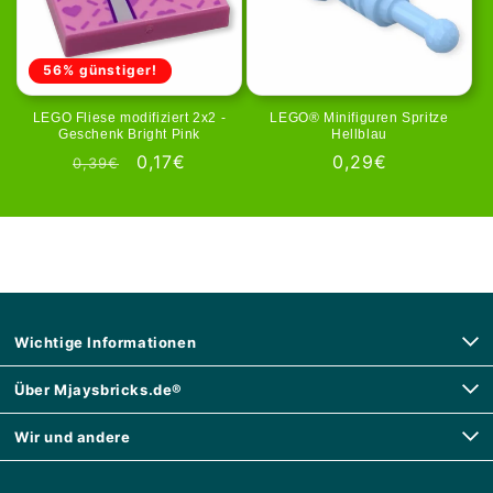
56% günstiger!
LEGO Fliese modifiziert 2x2 -
LEGO® Minifiguren Spritze
Geschenk Bright Pink
Hellblau
Prezzo
Prezzo
0,17€
Prezzo
0,29€
0,39€
di
scontato
di
listino
listino
Wichtige Informationen
Über Mjaysbricks.de®
Wir und andere