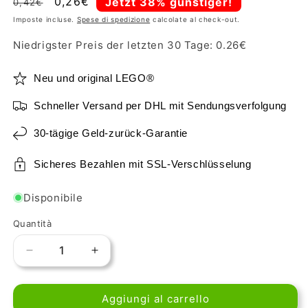
Prezzo
Prezzo
0,26€
Jetzt 38% günstiger!
0,42€
di
scontato
Imposte incluse.
Spese di spedizione
calcolate al check-out.
listino
Niedrigster Preis der letzten 30 Tage:
0.26
€
Neu und original LEGO®
Schneller Versand per DHL mit Sendungsverfolgung
30-tägige Geld-zurück-Garantie
Sicheres Bezahlen mit SSL-Verschlüsselung
Disponibile
Quantità
Diminuisci
Aumenta
quantità
quantità
per
per
Aggiungi al carrello
LEGO
LEGO