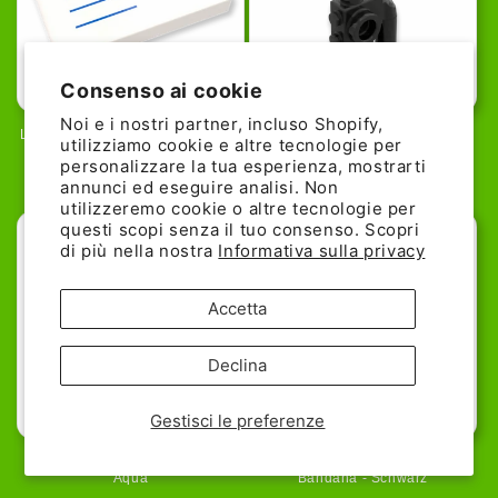
77% günstiger!
22% günstiger!
Consenso ai cookie
Noi e i nostri partner, incluso Shopify,
LEGO Fliese 1x2 - Briefumschlag
LEGO Minifiguren-Utensil -
utilizziamo cookie e altre tecnologie per
mit Briefmarke
Funkgerät in Schwarz
personalizzare la tua esperienza, mostrarti
Prezzo
Prezzo
0,09€
Prezzo
Prezzo
0,07€
0,39€
0,09€
annunci ed eseguire analisi. Non
di
scontato
di
scontato
utilizzeremo cookie o altre tecnologie per
questi scopi senza il tuo consenso. Scopri
listino
listino
di più nella nostra
Informativa sulla privacy
Accetta
Declina
38% günstiger!
Gestisci le preferenze
LEGO - Kugelschreiber Light
LEGO® Minifiguren Halstuch /
Aqua
Bandana - Schwarz