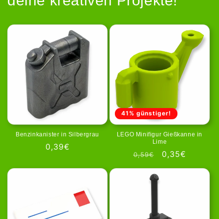
deine kreativen Projekte!
41% günstiger!
Benzinkanister in Silbergrau
LEGO Minifigur Gießkanne in
Lime
Prezzo
0,39€
Prezzo
Prezzo
0,35€
0,59€
di
di
scontato
listino
listino