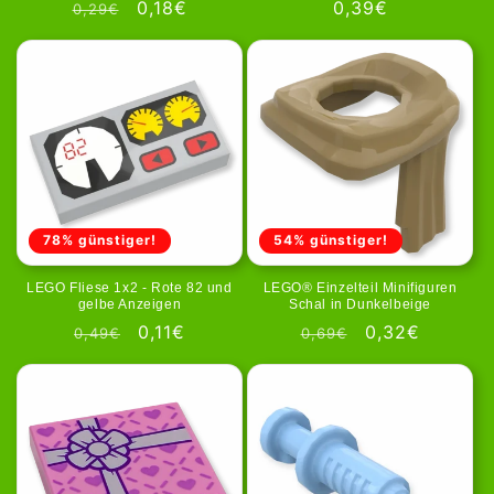
Prezzo
Prezzo
0,18€
Prezzo
0,39€
0,29€
di
scontato
di
listino
listino
78% günstiger!
54% günstiger!
LEGO Fliese 1x2 - Rote 82 und
LEGO® Einzelteil Minifiguren
gelbe Anzeigen
Schal in Dunkelbeige
Prezzo
Prezzo
0,11€
Prezzo
Prezzo
0,32€
0,49€
0,69€
di
scontato
di
scontato
listino
listino