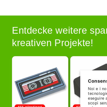
Entdecke weitere spa
kreativen Projekte!
Consens
Noi e i no
tecnologi
eseguire 
scopi sen
41% günstiger!
42% günstiger!