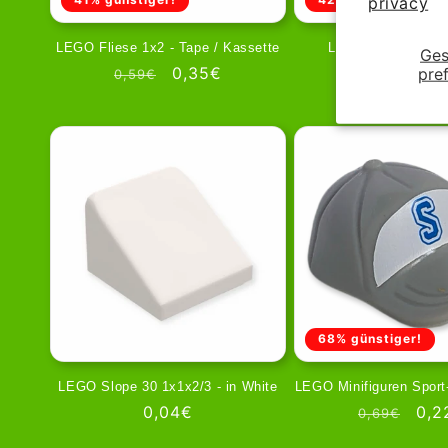
privacy
LEGO Fliese 1x2 - Tape / Kassette
LEGO Slope 1x2 - 
Ges
Wählscheib
Prezzo
Prezzo
0,35€
pre
0,59€
Prezzo
Pre
0,5
0,89€
di
scontato
di
sco
listino
listino
68% günstiger!
LEGO Slope 30 1x1x2/3 - in White
LEGO Minifiguren Sport
Prezzo
0,04€
Prezzo
Pre
0,2
0,69€
di
di
sco