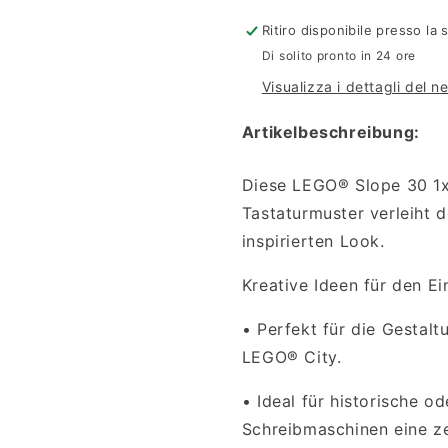
1x2
1x2
-
-
Ritiro disponibile presso la
Vintage
Vintage
Di solito pronto in 24 ore
Schreibmaschine
Schreibma
Visualizza i dettagli del n
Artikelbeschreibung:
Diese LEGO® Slope 30 1x
Tastaturmuster verleiht d
inspirierten Look.
Kreative Ideen für den Ei
•
Perfekt für die Gestalt
LEGO® City.
•
Ideal für historische o
Schreibmaschinen eine zen