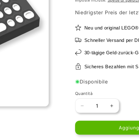
Imposte incluse.
Spese di spediz
listino
Niedrigster Preis der let
Neu und original LEGO®
Schneller Versand per 
30-tägige Geld-zurück-G
Sicheres Bezahlen mit 
Disponibile
Quantità
Diminuisci
Aumenta
quantità
quantità
per
per
Aggiungi
LEGO
LEGO
Slope
Slope