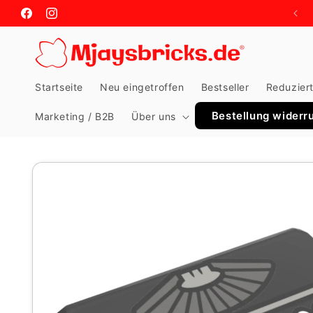
Vai
direttamente
Facebook
Instagram
ai contenuti
Startseite
Neu eingetroffen
Bestseller
Reduzier
Bestellung widerr
Marketing / B2B
Über uns
Passa alle
informazioni
sul prodotto