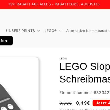
15% RABATT AUF ALLES - RABATTCODE: AUGUST15
t
UNSERE PRINTS
LEGO®
Alternative Klemmbauste
ufen
LEGO
LEGO Slope
Schreibma
Elementnummer: 632342
Prezzo
Prezzo
0,49€
Jetzt 
0,89€
di
scontato