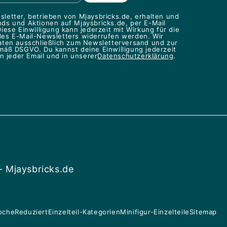
letter, betrieben von Mjaysbricks.de, erhalten und
ds und Aktionen auf Mjaysbricks.de, per E-Mail
iese Einwilligung kann jederzeit mit Wirkung für die
des E-Mail-Newsletters widerrufen werden. Wir
aten ausschließlich zum Newsletterversand und zur
mäß DSGVO. Du kannst deine Einwilligung jederzeit
in jeder Email und in unserer
Datenschutzerklärung
.
- Mjaysbricks.de
oche
Reduziert
Einzelteil-Kategorien
Minifigur-Einzelteile
Sitemap