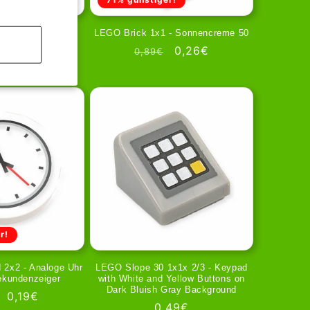
1x2x2/3 - in Red
LEGO Brick 1x1 - Sonnencreme 50
o
Prezzo
0,05€
Prezzo
Prezzo
0,26€
0,89€
scontato
di
scontato
o
listino
r!
 2x2 - Analoge Uhr
LEGO Slope 30 1x1x 2/3 - Keypad
ekundenzeiger
with White and Yellow Buttons on
Dark Bluish Gray Background
zo
Prezzo
0,19€
Prezzo
0,49€