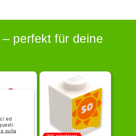
 perfekt für deine
ci ed
questi
a sulla
r!
71% günstiger!