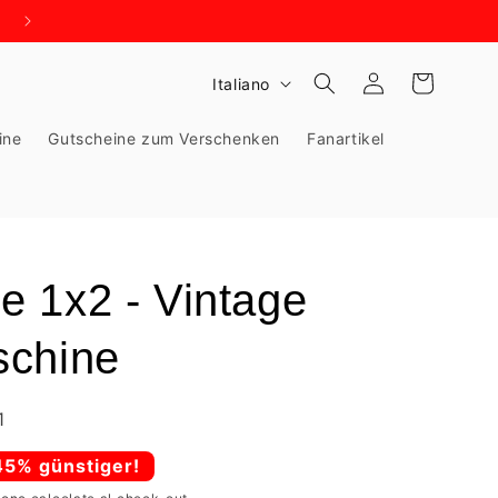
WIR BRAUCHEN PLATZ - KNALLHART REDUZIERT!
L
Accedi
Carrello
Italiano
i
ine
Gutscheine zum Verschenken
Fanartikel
n
g
u
a
 1x2 - Vintage
schine
1
45% günstiger!