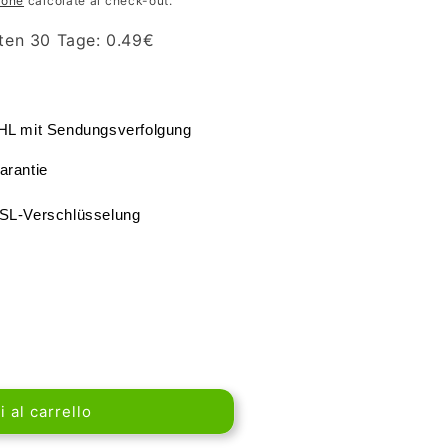
ione
calcolate al check-out.
zten 30 Tage:
0.49
€
DHL mit Sendungsverfolgung
arantie
SSL-Verschlüsselung
 al carrello