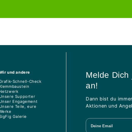
di
listino
listin
Wir und andere
Melde Dich 
Grafik-Schnell-Check
an!
Klemmbaustein
Netzwerk
Unsere Supporter
Dann bist du immer
Unser Engagement
Aktionen und Angeb
Unsere Teile, eure
Werke
SigFig Galerie