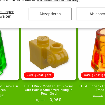
ellungen
Akzeptieren
Ablehne
walten
33% günstiger!
44% günstige
p Groove in
LEGO Brick Modified 1x1 - Scroll
LEGO Cone 1x1 w
reen
with Hollow Stud / Verzierung in
Trans
Pearl Gold
kaufspreis
6€
Norma
0,09€
Normaler
Verkaufspreis
0,06€
0,09€
Preis