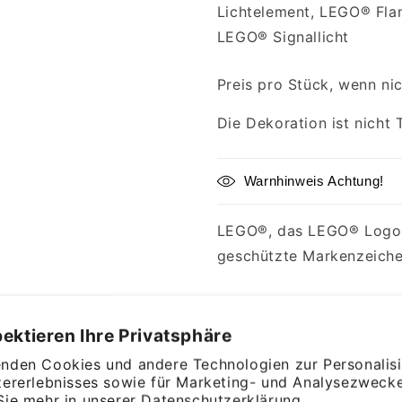
Lichtelement, LEGO® Fl
LEGO® Signallicht
Preis pro Stück, wenn ni
Die Dekoration ist nicht 
Warnhinweis Achtung!
LEGO®, das LEGO® Logo u
geschützte Markenzeich
Weitersagen
ektieren Ihre Privatsphäre
nden Cookies und andere Technologien zur Personalis
zererlebnisses sowie für Marketing- und Analysezwecke
nnende Klemmbausteine –
Sie mehr in unserer
Datenschutzerklärung.