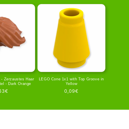
 - Zerzaustes Haar
LEGO Cone 1x1 with Top Groove in
tel - Dark Orange
Yellow
rmaler
63€
Normaler
0,09€
eis
Preis