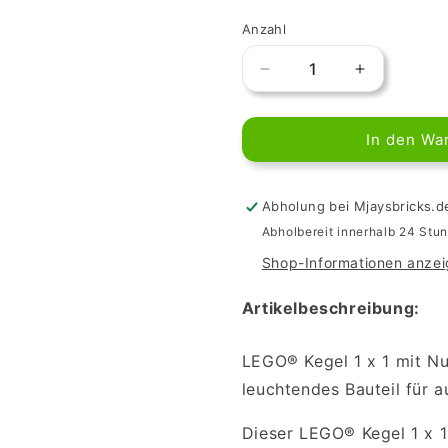
Anzahl
Verringere
Erhöhe
die
die
Menge
Menge
In den Wa
für
für
LEGO
LEGO
Cone
Cone
1x1
1x1
Abholung bei Mjaysbricks.d
with
with
Abholbereit innerhalb 24 Stu
Top
Top
Shop-Informationen anze
Groove
Groove
in
in
Artikelbeschreibung:
Trans-
Trans-
Neon
Neon
Orange
Orange
LEGO® Kegel 1 x 1 mit N
leuchtendes Bauteil für a
Dieser LEGO® Kegel 1 x 