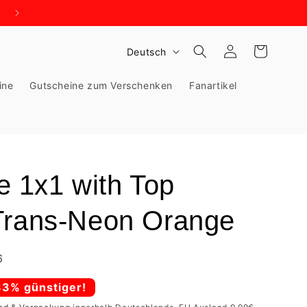
WIR BRAUCHEN PLATZ - KNALLHART REDUZIERT!
S
Einloggen
Warenkorb
Deutsch
p
ine
Gutscheine zum Verschenken
Fanartikel
r
a
c
h
e
 1x1 with Top
Trans-Neon Orange
6
33% günstiger!