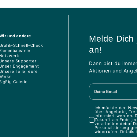
Wir und andere
Melde Dich 
Grafik-Schnell-Check
an!
Klemmbaustein
Netzwerk
Unsere Supporter
Dann bist du immer
Unser Engagement
Aktionen und Angeb
Unsere Teile, eure
Werke
SigFig Galerie
Ich möchte den News
über Angebote, Tren
informiert werden. D
Zukunft am Ende je
verarbeiten deine D
Personalisierung ge
widerrufen. Details 