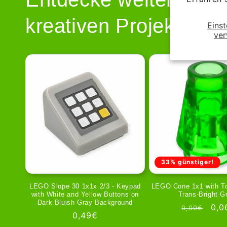
kreativen Projekte!
Einst
ver
33% günstiger!
LEGO Slope 30 1x1x 2/3 - Keypad
LEGO Cone 1x1 with To
with White and Yellow Buttons on
Trans-Bright G
Dark Bluish Gray Background
Normaler
Ver
0,0
0,09€
Normaler
0,49€
Preis