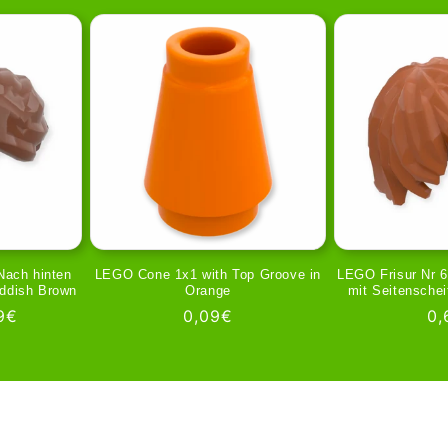
Preis
Nach hinten
LEGO Cone 1x1 with Top Groove in
LEGO Frisur Nr 6
ddish Brown
Orange
mit Seitenschei
kaufspreis
9€
Normaler
0,09€
No
0,
Preis
Pr