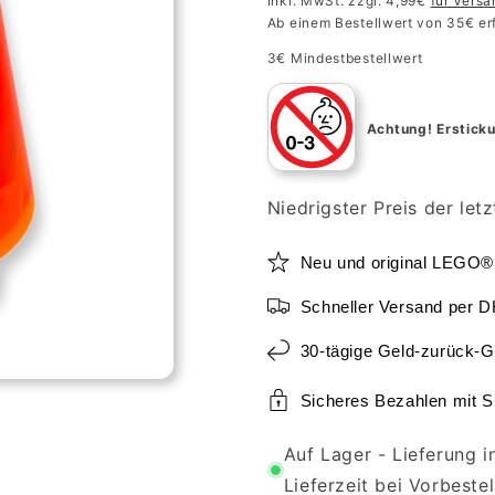
Inkl. MwSt. zzgl. 4,99€
für Vers
Ab einem Bestellwert von 35€ er
3€ Mindestbestellwert
Achtung!
Ersticku
Niedrigster Preis der let
Neu und original LEGO®
Schneller Versand per 
30-tägige Geld-zurück-G
Sicheres Bezahlen mit 
Auf Lager - Lieferung 
Lieferzeit bei Vorbeste