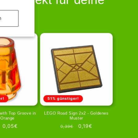
n
r!
51% günstiger!
ith Top Groove in
LEGO Road Sign 2x2 - Goldenes
-Orange
Muster
ler
Verkaufspreis
0,05€
Normaler
Verkaufspreis
0,19€
0,39€
Preis