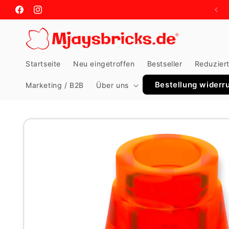
Direkt
zum
Facebook
Instagram
Inhalt
Startseite
Neu eingetroffen
Bestseller
Reduzier
Bestellung widerr
Marketing / B2B
Über uns
Zu
Produktinformationen
springen