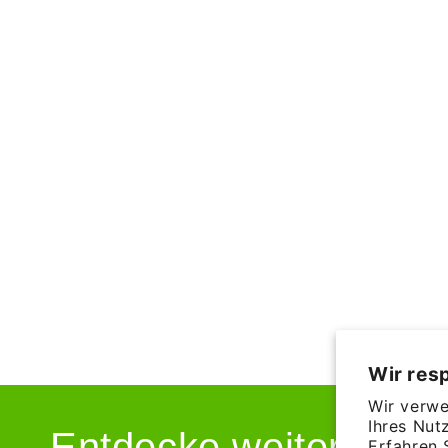
Wir resp
Wir verwe
Ihres Nut
Entdecke weitere spa
Erfahren 