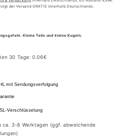
and & Verpackung
innerhalb Deutschlands, EU Ausland 9,99€.
folgt der Versand GRATIS innerhalb Deutschlands.
ngsgefahr. Kleine Teile und kleine Kugeln.
zten 30 Tage:
0.06
€
DHL mit Sendungsverfolgung
arantie
SSL-Verschlüsselung
in ca. 3-8 Werktagen (ggf. abweichende
llungen)