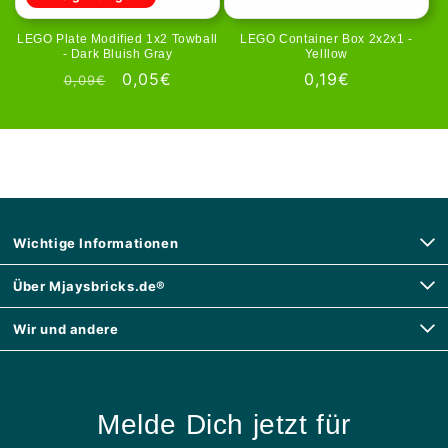
LEGO Plate Modified 1x2 Towball
LEGO Container Box 2x2x1 -
- Dark Bluish Gray
Yelllow
Normaler
Verkaufspreis
0,05€
Normaler
0,19€
0,09€
Preis
Preis
Wichtige Informationen
Über Mjaysbricks.de®
Wir und andere
Melde Dich jetzt für