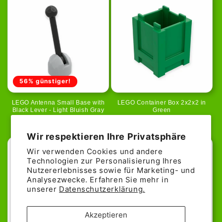
56% günstiger!
LEGO Antenna Small Base with
LEGO Container Box 2x2x2 in
Black Lever - Light Bluish Gray
Green
Normaler
Verkaufspreis
0,04€
Normaler
0,39€
0,09€
Preis
Preis
Wir respektieren Ihre Privatsphäre
Wir verwenden Cookies und andere
Technologien zur Personalisierung Ihres
Nutzererlebnisses sowie für Marketing- und
Analysezwecke. Erfahren Sie mehr in
unserer
Datenschutzerklärung.
Akzeptieren