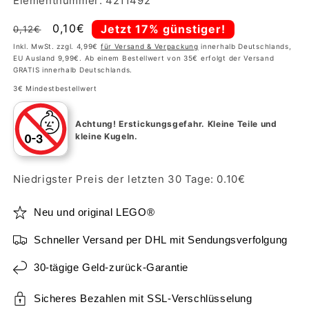
Elementnummer: 4211492
Normaler
Verkaufspreis
0,10€
Jetzt 17% günstiger!
0,12€
Preis
Inkl. MwSt. zzgl. 4,99€
für Versand & Verpackung
innerhalb Deutschlands,
EU Ausland 9,99€. Ab einem Bestellwert von 35€ erfolgt der Versand
GRATIS innerhalb Deutschlands.
3€ Mindestbestellwert
Achtung!
Erstickungsgefahr. Kleine Teile und
kleine Kugeln.
Niedrigster Preis der letzten 30 Tage:
0.10
€
Neu und original LEGO®
Schneller Versand per DHL mit Sendungsverfolgung
30-tägige Geld-zurück-Garantie
Sicheres Bezahlen mit SSL-Verschlüsselung