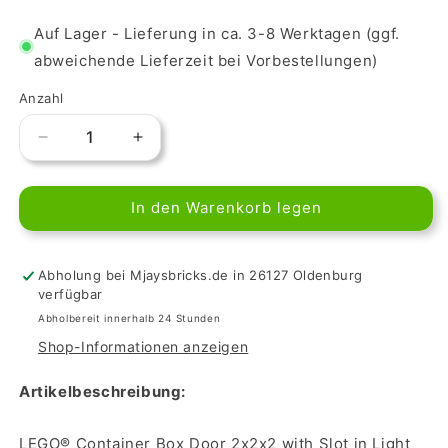
Auf Lager - Lieferung in ca. 3-8 Werktagen (ggf.
abweichende Lieferzeit bei Vorbestellungen)
Anzahl
Verringere
Erhöhe
die
die
Menge
Menge
In den Warenkorb legen
für
für
LEGO
LEGO
Container
Container
Box
Box
Abholung bei Mjaysbricks.de in 26127 Oldenburg
Door
Door
verfügbar
2x2x2
2x2x2
Abholbereit innerhalb 24 Stunden
with
with
Shop-Informationen anzeigen
Slot
Slot
-
-
Artikelbeschreibung:
Light
Light
Bluish
Bluish
Gray
Gray
LEGO® Container Box Door 2x2x2 with Slot in Light