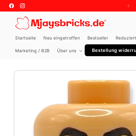
Direkt
zum
Facebook
Instagram
Inhalt
Startseite
Neu eingetroffen
Bestseller
Reduzier
Bestellung widerr
Marketing / B2B
Über uns
Zu
Produktinformationen
springen