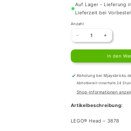
Auf Lager - Lieferung 
Lieferzeit bei Vorbeste
Anzahl
Verringere
Erhöhe
die
die
Menge
Menge
In den Wa
für
für
LEGO
LEGO
Minifiguren
Minifiguren
Kopf
Kopf
Abholung bei Mjaysbricks.d
-
-
Abholbereit innerhalb 24 Stu
3878
3878
Shop-Informationen anze
Doppelseitige
Doppelseit
schwarze
schwarze
Artikelbeschreibung:
Augenbrauen
Augenbrau
orangene
orangene
Brille
Brille
LEGO® Head – 3878