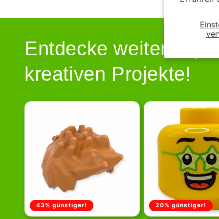
Einst
ver
Entdecke weitere spa
kreativen Projekte!
43% günstiger!
20% günstiger!