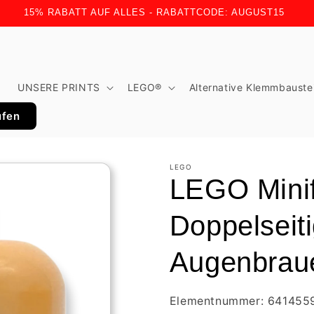
15% RABATT AUF ALLES - RABATTCODE: AUGUST15
t
UNSERE PRINTS
LEGO®
Alternative Klemmbauste
ufen
LEGO
LEGO Minif
Doppelseit
Augenbraue
Elementnummer: 641455