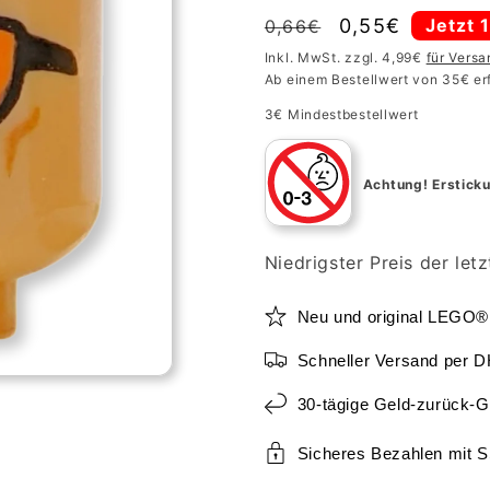
Normaler
Verkaufspreis
0,55€
Jetzt 
0,66€
Preis
Inkl. MwSt. zzgl. 4,99€
für Vers
Ab einem Bestellwert von 35€ er
3€ Mindestbestellwert
Achtung!
Ersticku
Niedrigster Preis der let
Neu und original LEGO®
Schneller Versand per 
30-tägige Geld-zurück-G
Sicheres Bezahlen mit 