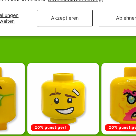
ellungen
Akzeptieren
Ablehne
walten
nnende Klemmbausteine –
20% günstiger!
20% günstige