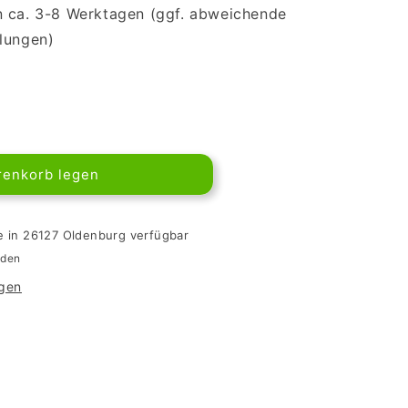
in ca. 3-8 Werktagen (ggf. abweichende
llungen)
renkorb legen
e in 26127 Oldenburg verfügbar
nden
igen
ige
en