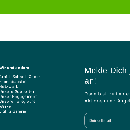
Preis
Preis
Wir und andere
Melde Dich 
Grafik-Schnell-Check
an!
Klemmbaustein
Netzwerk
Unsere Supporter
Dann bist du immer
Unser Engagement
Aktionen und Angeb
Unsere Teile, eure
Werke
SigFig Galerie