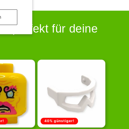
n
 perfekt für deine
r!
40% günstiger!