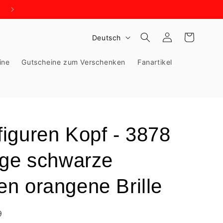
WIR BRAUCHEN PLATZ - KNALLHART REDUZIERT!
S
Einloggen
Warenkorb
Deutsch
p
ine
Gutscheine zum Verschenken
Fanartikel
r
a
c
h
e
iguren Kopf - 3878
ige schwarze
n orangene Brille
9