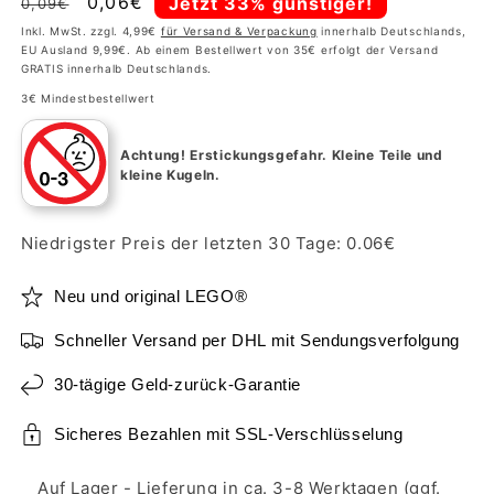
Normaler
Verkaufspreis
0,06€
Jetzt 33% günstiger!
0,09€
Preis
Inkl. MwSt. zzgl. 4,99€
für Versand & Verpackung
innerhalb Deutschlands,
EU Ausland 9,99€. Ab einem Bestellwert von 35€ erfolgt der Versand
GRATIS innerhalb Deutschlands.
3€ Mindestbestellwert
Achtung!
Erstickungsgefahr. Kleine Teile und
kleine Kugeln.
Niedrigster Preis der letzten 30 Tage:
0.06
€
Neu und original LEGO®
Schneller Versand per DHL mit Sendungsverfolgung
30-tägige Geld-zurück-Garantie
Sicheres Bezahlen mit SSL-Verschlüsselung
Auf Lager - Lieferung in ca. 3-8 Werktagen (ggf.