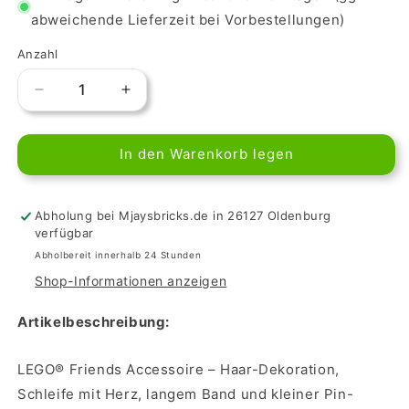
abweichende Lieferzeit bei Vorbestellungen)
Anzahl
Verringere
Erhöhe
die
die
Menge
Menge
In den Warenkorb legen
für
für
LEGO
LEGO
Kleine
Kleine
Schleife
Schleife
Abholung bei Mjaysbricks.de in 26127 Oldenburg
in
in
verfügbar
Medium
Medium
Abholbereit innerhalb 24 Stunden
Azur
Azur
Shop-Informationen anzeigen
Artikelbeschreibung:
LEGO® Friends Accessoire – Haar-Dekoration,
Schleife mit Herz, langem Band und kleiner Pin-