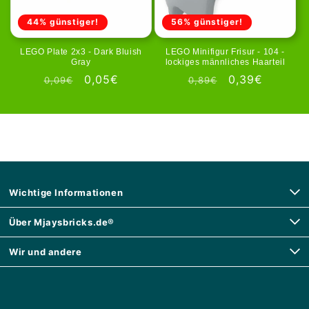
44% günstiger!
56% günstiger!
LEGO Plate 2x3 - Dark Bluish
LEGO Minifigur Frisur - 104 -
Gray
lockiges männliches Haarteil
Normaler
Verkaufspreis
0,05€
Normaler
Verkaufspreis
0,39€
0,09€
0,89€
Preis
Preis
Wichtige Informationen
Über Mjaysbricks.de®
Wir und andere