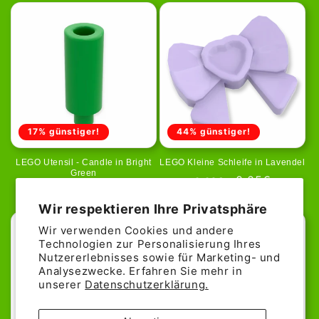
17% günstiger!
44% günstiger!
LEGO Utensil - Candle in Bright
LEGO Kleine Schleife in Lavendel
Green
Normaler
Verkaufspreis
0,05€
0,09€
Normaler
Verkaufspreis
0,05€
0,06€
Preis
Preis
Wir respektieren Ihre Privatsphäre
Wir verwenden Cookies und andere
Technologien zur Personalisierung Ihres
Nutzererlebnisses sowie für Marketing- und
Analysezwecke. Erfahren Sie mehr in
unserer
Datenschutzerklärung.