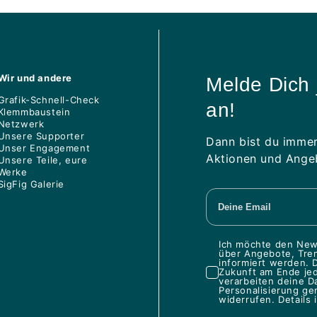
Wir und andere
Melde Dich 
Grafik-Schnell-Check
an!
Klemmbaustein
Netzwerk
Unsere Supporter
Dann bist du immer
Unser Engagement
Aktionen und Angeb
Unsere Teile, eure
Werke
SigFig Galerie
Ich möchte den News
über Angebote, Tren
informiert werden. D
Zukunft am Ende je
verarbeiten deine D
Personalisierung ge
widerrufen. Details 