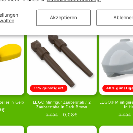
ellungen
Akzeptieren
Ablehne
walten
11% günstiger!
48% günstige
eller in Gelb
LEGO Minifigur Zauberstab / 2
LEGO® Minifigure
Zauberstäbe in Dark Brown
in H
kaufspreis
9€
Normaler
Verkaufspreis
0,08€
Norm
0,09€
0,99€
Preis
Preis