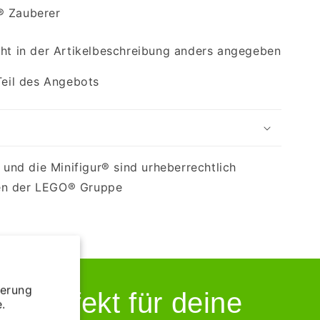
® Zauberer
cht in der Artikelbeschreibung anders angegeben
Teil des Angebots
nd die Minifigur® sind urheberrechtlich
en der LEGO® Gruppe
ierung
 perfekt für deine
.