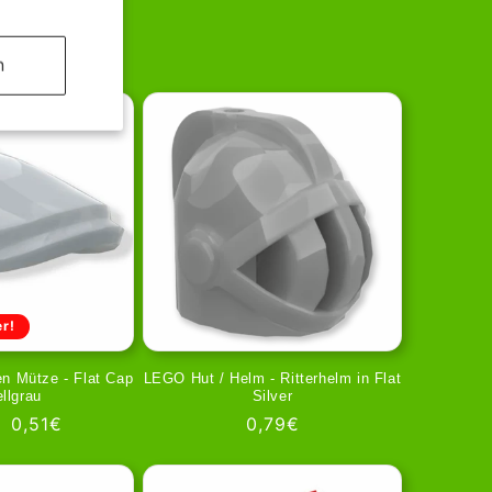
n
r!
n Mütze - Flat Cap
LEGO Hut / Helm - Ritterhelm in Flat
ellgrau
Silver
aler
Verkaufspreis
0,51€
Normaler
0,79€
Preis