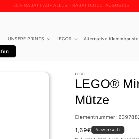
15% RABATT AUF ALLES - RABATTCODE: AUGUST15
t
UNSERE PRINTS
LEGO®
Alternative Klemmbauste
ufen
LEGO
LEGO® Mini
Mütze
Elementnummer: 639788
Normaler
1,69€
Ausverkauft
Preis