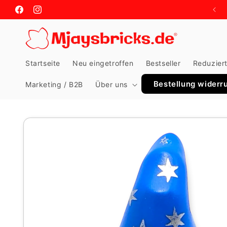
Direkt
zum
Facebook
Instagram
Inhalt
Startseite
Neu eingetroffen
Bestseller
Reduzier
Bestellung widerr
Marketing / B2B
Über uns
Zu
Produktinformationen
springen