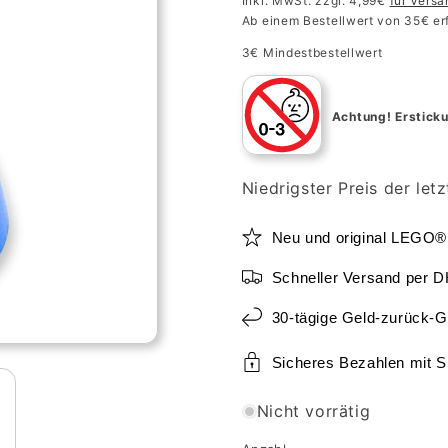
Inkl. MwSt. zzgl. 4,99€
für Vers
Ab einem Bestellwert von 35€ er
3€ Mindestbestellwert
Achtung!
Ersticku
Niedrigster Preis der let
Neu und original LEGO®
Schneller Versand per 
30-tägige Geld-zurück-G
Sicheres Bezahlen mit 
Nicht vorrätig