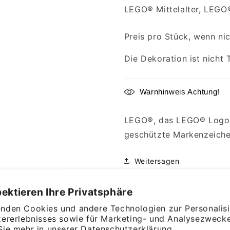
LEGO® Mittelalter, LEGO
Preis pro Stück, wenn ni
Die Dekoration ist nicht 
Warnhinweis Achtung!
LEGO®, das LEGO® Logo u
geschützte Markenzeich
Weitersagen
ektieren Ihre Privatsphäre
nden Cookies und andere Technologien zur Personalis
nnende Klemmbausteine –
zererlebnisses sowie für Marketing- und Analysezwecke
Sie mehr in unserer
Datenschutzerklärung.