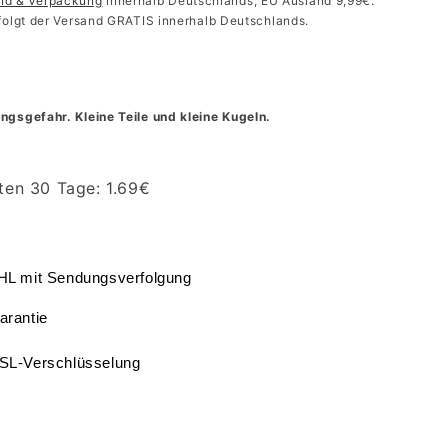
and & Verpackung
innerhalb Deutschlands, EU Ausland 9,99€.
folgt der Versand GRATIS innerhalb Deutschlands.
ngsgefahr. Kleine Teile und kleine Kugeln.
zten 30 Tage:
1.69
€
DHL mit Sendungsverfolgung
arantie
SSL-Verschlüsselung