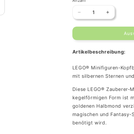
Anzahl
Verringere
Erhöhe
die
die
Menge
Menge
Aus
für
für
LEGO®
LEGO®
Minifiguren
Minifiguren
Artikelbeschreibung:
Zauberer
Zauberer
Mütze
Mütze
LEGO® Minifiguren-Kopfb
mit silbernen Sternen u
Diese LEGO® Zauberer-Müt
kegelförmigen Form ist m
goldenen Halbmond verzier
magischen und Fantasy-S
benötigt wird.