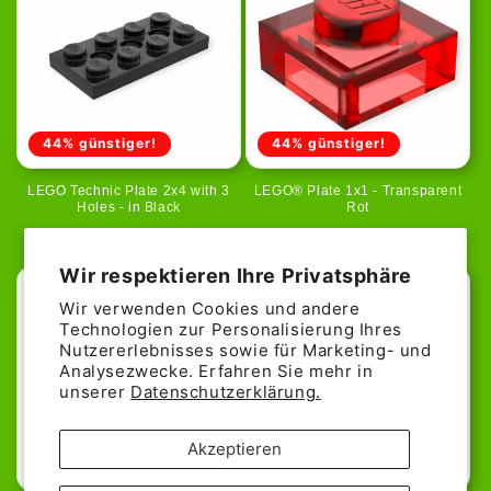
44% günstiger!
44% günstiger!
LEGO Technic Plate 2x4 with 3
LEGO® Plate 1x1 - Transparent
Holes - in Black
Rot
Normaler
Verkaufspreis
0,05€
Normaler
Verkaufspreis
0,05€
0,09€
0,09€
Preis
Preis
Wir respektieren Ihre Privatsphäre
Wir verwenden Cookies und andere
Technologien zur Personalisierung Ihres
Nutzererlebnisses sowie für Marketing- und
Analysezwecke. Erfahren Sie mehr in
unserer
Datenschutzerklärung.
Akzeptieren
33% günstiger!