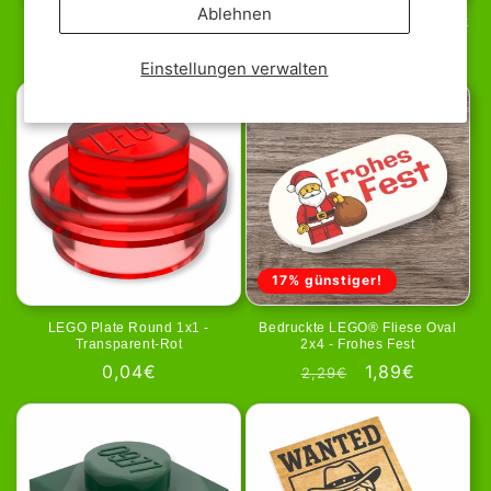
Ablehnen
LEGO Plate 1x2 - Dark Brown
LEGO Brick 1x1 - Trans Dark Pink
Normaler
Verkaufspreis
0,06€
Normaler
0,09€
0,09€
Einstellungen verwalten
Preis
Preis
17% günstiger!
LEGO Plate Round 1x1 -
Bedruckte LEGO® Fliese Oval
Transparent-Rot
2x4 - Frohes Fest
Normaler
0,04€
Normaler
Verkaufsprei
1,89€
2,29€
Preis
Preis