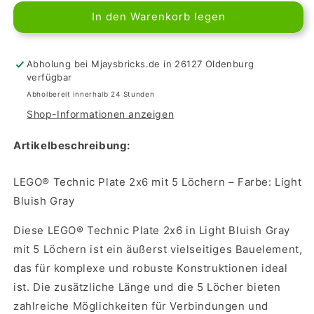
Menge
Menge
In den Warenkorb legen
für
für
LEGO
LEGO
Technic
Technic
Plate
Plate
Abholung bei Mjaysbricks.de in 26127 Oldenburg
2x6
2x6
verfügbar
with
with
Abholbereit innerhalb 24 Stunden
5
5
Shop-Informationen anzeigen
Holes
Holes
-
-
Artikelbeschreibung:
Light
Light
Bluish
Bluish
Gray
Gray
LEGO® Technic Plate 2x6 mit 5 Löchern – Farbe: Light
Bluish Gray
Diese LEGO® Technic Plate 2x6 in Light Bluish Gray
mit 5 Löchern ist ein äußerst vielseitiges Bauelement,
das für komplexe und robuste Konstruktionen ideal
ist. Die zusätzliche Länge und die 5 Löcher bieten
zahlreiche Möglichkeiten für Verbindungen und