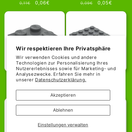
Normaler
Verkaufspreis
0,06€
Normaler
Verkaufspreis
0,05€
0,11€
0,09€
Preis
Preis
Wir respektieren Ihre Privatsphäre
Wir verwenden Cookies und andere
Technologien zur Personalisierung Ihres
20% günstiger!
26% günstiger!
Nutzererlebnisses sowie für Marketing- und
Analysezwecke. Erfahren Sie mehr in
LEGO Plate 2x2 - Dark Bluish
LEGO Plate 4x6 - Dark Bluish
unserer
Datenschutzerklärung.
Gray
Gray
Normaler
Verkaufspreis
0,08€
Normaler
Verkaufspreis
0,29€
0,10€
0,39€
Akzeptieren
Preis
Preis
Ablehnen
Einstellungen verwalten