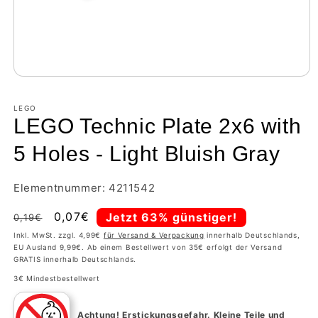
LEGO
LEGO Technic Plate 2x6 with
5 Holes - Light Bluish Gray
Elementnummer: 4211542
Normaler
Verkaufspreis
0,07€
Jetzt 63% günstiger!
0,19€
Preis
Inkl. MwSt. zzgl. 4,99€
für Versand & Verpackung
innerhalb Deutschlands,
EU Ausland 9,99€. Ab einem Bestellwert von 35€ erfolgt der Versand
GRATIS innerhalb Deutschlands.
3€ Mindestbestellwert
Achtung!
Erstickungsgefahr. Kleine Teile und