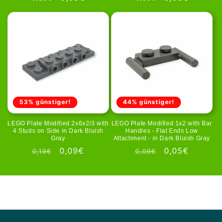
Preis
Preis
53% günstiger!
44% günstiger!
LEGO Plate Modified 2x6x2/3 with
LEGO Plate Modified 1x2 with Bar
4 Studs on Side in Dark Bluish
Handles - Flat Ends Low
Gray
Attachment - in Dark Bluish Gray
Normaler
Verkaufspreis
0,09€
Normaler
Verkaufspreis
0,05€
0,19€
0,09€
Preis
Preis