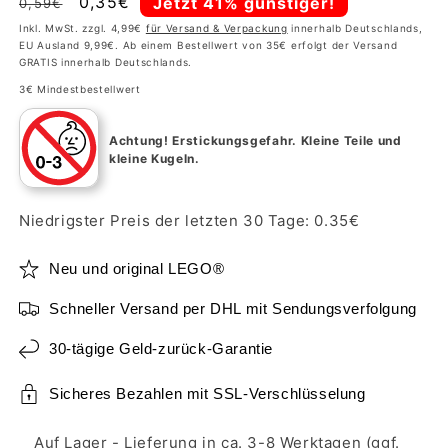
Normaler
Verkaufspreis
0,35€
Jetzt 41% günstiger!
0,59€
Preis
Inkl. MwSt. zzgl. 4,99€
für Versand & Verpackung
innerhalb Deutschlands,
EU Ausland 9,99€. Ab einem Bestellwert von 35€ erfolgt der Versand
GRATIS innerhalb Deutschlands.
3€ Mindestbestellwert
Achtung!
Erstickungsgefahr. Kleine Teile und
kleine Kugeln.
Niedrigster Preis der letzten 30 Tage:
0.35
€
Neu und original LEGO®
Schneller Versand per DHL mit Sendungsverfolgung
30-tägige Geld-zurück-Garantie
Sicheres Bezahlen mit SSL-Verschlüsselung
Auf Lager - Lieferung in ca. 3-8 Werktagen (ggf.