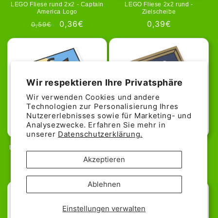
LEGO Fliese rund 2x2 - Captain
LEGO Fliese 2x2 rund -
America Logo
Zielscheibe
Normaler
Verkaufspreis
0,36€
Normaler
0,39€
0,59€
Preis
Preis
Wir respektieren Ihre Privatsphäre
Wir verwenden Cookies und andere
Technologien zur Personalisierung Ihres
Nutzererlebnisses sowie für Marketing- und
Analysezwecke. Erfahren Sie mehr in
unserer
Datenschutzerklärung.
LEGO Fliese 2x2 - Pyramide und
LEGO Fliese 2x2 - Bild mit
Punkt
Segelschiff
Akzeptieren
Normaler
0,49€
Normaler
0,59€
Preis
Preis
Ablehnen
Einstellungen verwalten