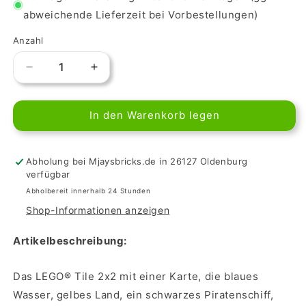
abweichende Lieferzeit bei Vorbestellungen)
Anzahl
Verringere
Erhöhe
die
die
Menge
Menge
In den Warenkorb legen
für
für
LEGO
LEGO
Tile
Tile
2x2
2x2
Abholung bei Mjaysbricks.de in 26127 Oldenburg
-
-
verfügbar
Piraten-
Piraten-
Abholbereit innerhalb 24 Stunden
Schatzkarte
Schatzkarte
Shop-Informationen anzeigen
Artikelbeschreibung:
Das LEGO® Tile 2x2 mit einer Karte, die blaues
Wasser, gelbes Land, ein schwarzes Piratenschiff,