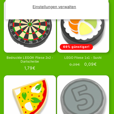
Einstellungen verwalten
69% günstiger!
Bedruckte LEGO® Fliese 2x2 -
LEGO Fliese 1x1 - Sushi
Dartscheibe
Normaler
Verkaufspreis
0,09€
0,29€
Normaler
1,79€
Preis
Preis