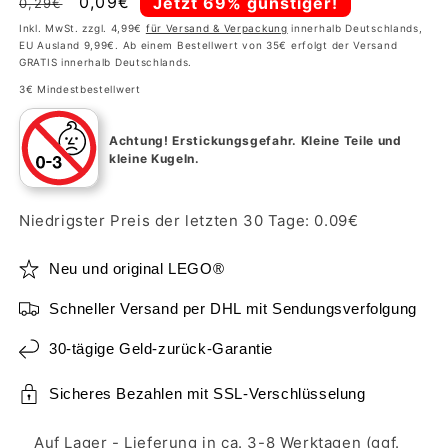
Normaler
Verkaufspreis
0,09€
Jetzt 69% günstiger!
0,29€
Preis
Inkl. MwSt. zzgl. 4,99€
für Versand & Verpackung
innerhalb Deutschlands,
EU Ausland 9,99€. Ab einem Bestellwert von 35€ erfolgt der Versand
GRATIS innerhalb Deutschlands.
3€ Mindestbestellwert
Achtung!
Erstickungsgefahr. Kleine Teile und
kleine Kugeln.
Niedrigster Preis der letzten 30 Tage:
0.09
€
Neu und original LEGO®
Schneller Versand per DHL mit Sendungsverfolgung
30-tägige Geld-zurück-Garantie
Sicheres Bezahlen mit SSL-Verschlüsselung
Auf Lager - Lieferung in ca. 3-8 Werktagen (ggf.