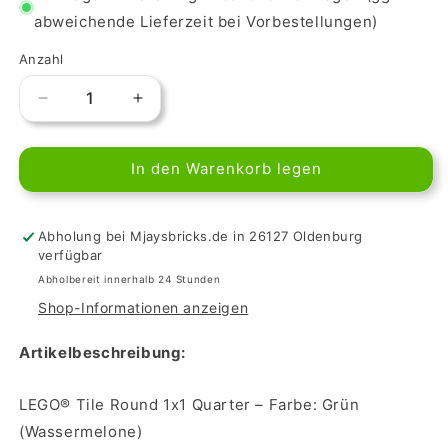
abweichende Lieferzeit bei Vorbestellungen)
Anzahl
Verringere
Erhöhe
die
die
Menge
Menge
In den Warenkorb legen
für
für
LEGO
LEGO
Fliese
Fliese
1x1
1x1
Abholung bei Mjaysbricks.de in 26127 Oldenburg
Viertel
Viertel
verfügbar
-
-
Abholbereit innerhalb 24 Stunden
Wassermelone
Wassermelone
Shop-Informationen anzeigen
Artikelbeschreibung:
LEGO® Tile Round 1x1 Quarter – Farbe: Grün
(Wassermelone)