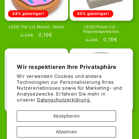
34% günstiger!
45% günstiger!
LEGO Tile 1x1 Round - Donut
LEGO Fliese 1x1 -
Regenbogenfarben
Normaler
Verkaufspreis
0,19€
0,29€
Normaler
Verkaufsprei
0,16€
0,29€
Preis
Preis
Wir respektieren Ihre Privatsphäre
Wir verwenden Cookies und andere
Technologien zur Personalisierung Ihres
Nutzererlebnisses sowie für Marketing- und
Analysezwecke. Erfahren Sie mehr in
unserer
Datenschutzerklärung.
63% günstiger!
Akzeptieren
LEGO - Tee-Tasse in Weiß
LEGO Fliese 1x1 - Runde
Messanzeige
Normaler
Verkaufspreis
0,07€
0,19€
Normaler
0,29€
Ablehnen
Preis
Preis