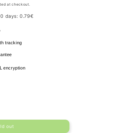
ted at checkout.
 30 days:
0.79
€
®
th tracking
antee
L encryption
ld out