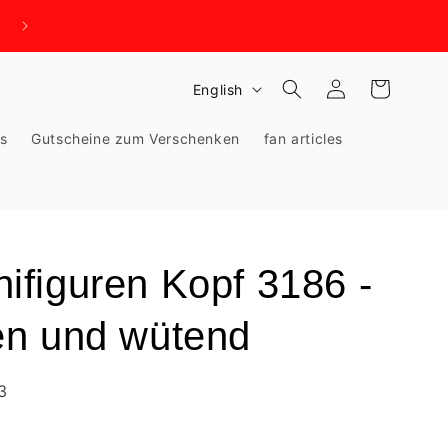
WIR BRAUCHEN PLATZ - KNALLHART REDUZIERT!
Log
L
Cart
English
in
a
ks
Gutscheine zum Verschenken
fan articles
n
g
u
a
g
figuren Kopf 3186 -
e
en und wütend
3