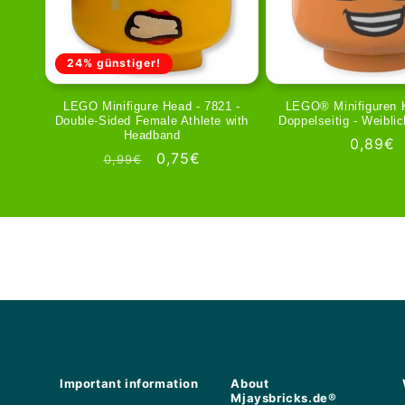
24% günstiger!
LEGO Minifigure Head - 7821 -
LEGO® Minifiguren 
Double-Sided Female Athlete with
Doppelseitig - Weiblic
Headband
Regula
0,89€
Regular
Sale
0,75€
0,99€
price
price
price
Important information
About
Mjaysbricks.de®