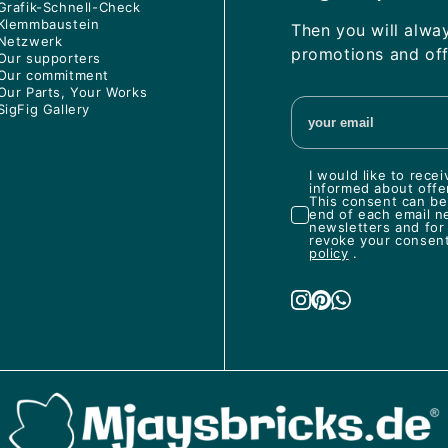
Grafik-Schnell-Check
Klemmbaustein
Then you will alwa
Netzwerk
promotions and off
Our supporters
Our commitment
Our Parts, Your Works
SigFig Gallery
I would like to rec
informed about offe
This consent can be 
end of each email n
newsletters and for
revoke your consent 
policy
.