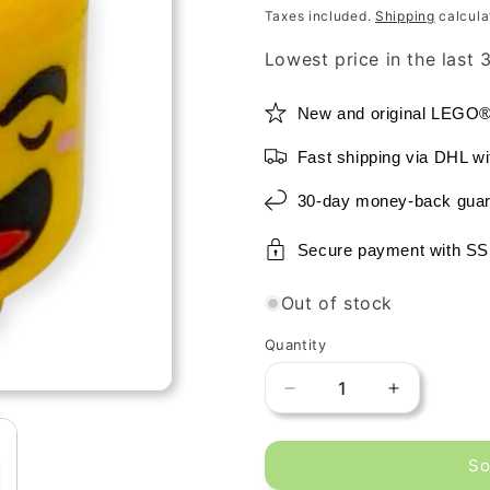
price
Taxes included.
Shipping
calcula
Lowest price in the last
New and original LEGO
Fast shipping via DHL wi
30-day money-back guar
Secure payment with SS
Out of stock
Quantity
Decrease
Increase
quantity
quantity
for
for
So
LEGO®
LEGO®
Minifiguren
Minifiguren