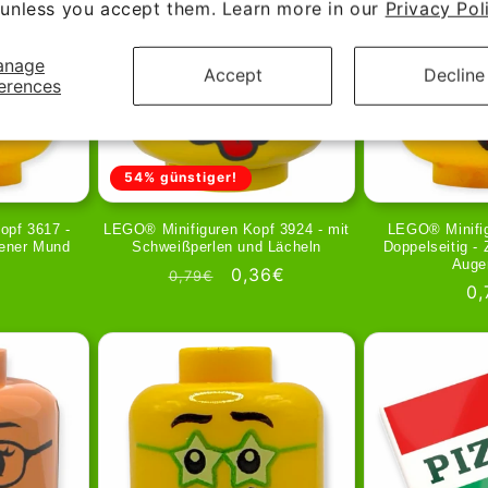
unless you accept them. Learn more in our
Privacy Pol
anage
Accept
Decline
erences
54% günstiger!
opf 3617 -
LEGO® Minifiguren Kopf 3924 - mit
LEGO® Minifi
ener Mund
Schweißperlen und Lächeln
Doppelseitig -
Auge
r
Regular
Sale
0,36€
0,79€
Re
0,
price
price
pr