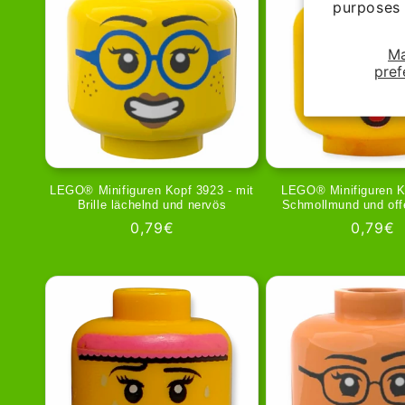
purposes 
M
pref
LEGO® Minifiguren Kopf 3923 - mit
LEGO® Minifiguren K
Brille lächelnd und nervös
Schmollmund und off
Regular
0,79€
Regula
0,79€
price
price