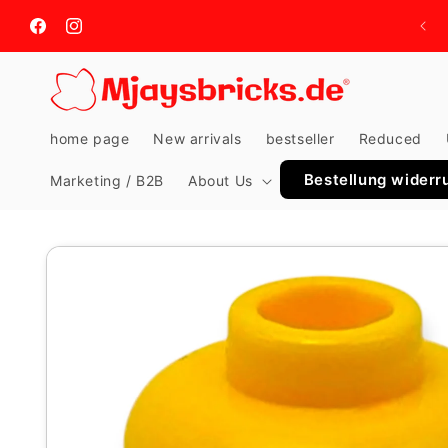
Skip to
content
Facebook
Instagram
home page
New arrivals
bestseller
Reduced
Bestellung widerr
Marketing / B2B
About Us
Skip to
product
information