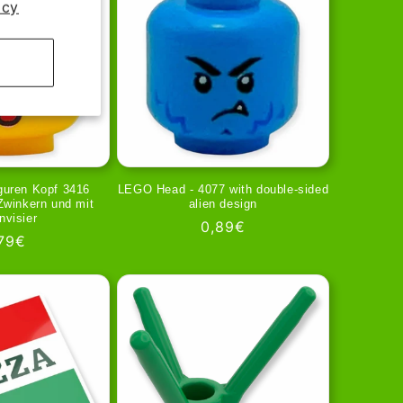
icy
guren Kopf 3416
LEGO Head - 4077 with double-sided
 Zwinkern und mit
alien design
nvisier
Regular
0,89€
gular
79€
price
ice