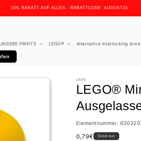
15% RABATT AUF ALLES - RABATTCODE: AUGUST15
UNSERE PRINTS
LEGO®
Alternative interlocking bric
ufen
LEGO
LEGO® Mini
Ausgelass
Elementnummer: 630320
Regular
0,79€
Sold out