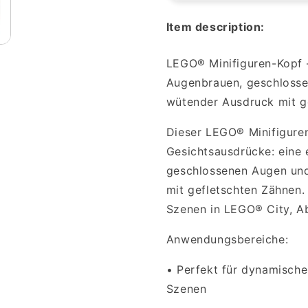
Kopf
Kopf
Item description:
3186
3186
-
-
Ausgelassen
Ausgelass
LEGO® Minifiguren-Kopf 
und
und
Augenbrauen, geschlosse
wütend
wütend
wütender Ausdruck mit g
Dieser LEGO® Minifiguren
Gesichtsausdrücke: eine
geschlossenen Augen und
mit gefletschten Zähnen.
Szenen in LEGO® City, A
Anwendungsbereiche:
•
Perfekt für dynamische
Szenen