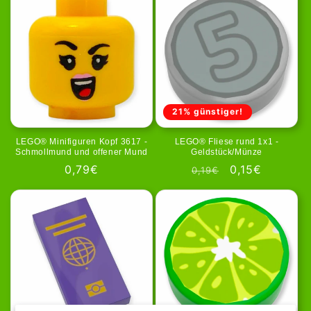
21% günstiger!
LEGO® Minifiguren Kopf 3617 -
LEGO® Fliese rund 1x1 -
Schmollmund und offener Mund
Geldstück/Münze
Normale
0,79€
Normale
Aanbiedingspr
0,15€
0,19€
prijs
prijs