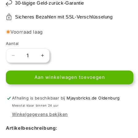
30-tägige Geld-zurück-Garantie
Sicheres Bezahlen mit SSL-Verschlüsselung
Voorraad laag
Aantal
Aantal
Aantal
verlagen
verhogen
voor
voor
Aan winkelwagen toevoegen
LEGO
LEGO
Fliese
Fliese
1x1
1x1
-
-
Afhaling is beschikbaar bij
Mjaysbricks.de Oldenburg
Banane
Banane
Meestal klaar binnen 24 uur
Winkelgegevens bekijken
Artikelbeschreibung: