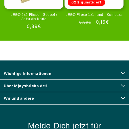
62% günstiger!
LEGO 2x2 Fliese - Südpol /
LEGO Fliese 1x1 rund - Kompass
Antarktis Karte
Normale
Aanbiedingspr
0,15€
0,39€
Normale
0,89€
prijs
prijs
Wichtige Informationen
Über Mjaysbricks.de®
Wir und andere
Melde Dich jetzt für