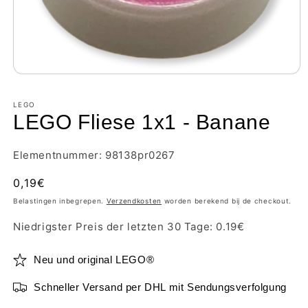
LEGO
LEGO Fliese 1x1 - Banane
Elementnummer: 98138pr0267
Normale
0,19€
prijs
Belastingen inbegrepen.
Verzendkosten
worden berekend bij de checkout.
Niedrigster Preis der letzten 30 Tage:
0.19
€
Neu und original LEGO®
Schneller Versand per DHL mit Sendungsverfolgung