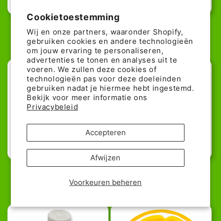
58% günstiger!
72% günstiger!
Cookietoestemming
LEGO 1x2 Fliese - Minifiguren
LEGO Tile 1x1 Round - Limette
Wij en onze partners, waaronder Shopify,
Reisepass
Normale
Aanbiedingspr
0,08€
0,29€
gebruiken cookies en andere technologieën
Normale
Aanbiedingsprijs
0,33€
0,79€
prijs
om jouw ervaring te personaliseren,
prijs
advertenties te tonen en analyses uit te
voeren. We zullen deze cookies of
technologieën pas voor deze doeleinden
gebruiken nadat je hiermee hebt ingestemd.
Bekijk voor meer informatie ons
Privacybeleid
Accepteren
37% günstiger!
45% günstiger!
Afwijzen
LEGO Fliese 1x1 - Emoji Large
LEGO Fliese 1x1 Round - Kuchen
Smile
Normale
Aanbiedingspr
0,16€
Voorkeuren beheren
0,29€
Normale
Aanbiedingsprijs
0,12€
0,19€
prijs
prijs