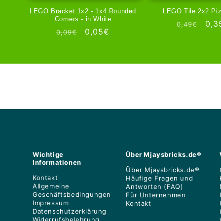
LEGO Bracket 1x2 - 1x4 Rounded
LEGO Tile 2x2 Pi
Corners - in White
Normale
Aan
0,3
0,49€
Normale
Aanbiedingsprijs
0,05€
0,09€
prijs
prijs
Wichtige
Über Mjaysbricks.de®
Informationen
Über Mjaysbricks.de®
Kontakt
Häufige Fragen und
Allgemeine
Antworten (FAQ)
Geschäftsbedingungen
Für Unternehmen
Impressum
Kontakt
Datenschutzerklärung
Widerrufsbelehrung