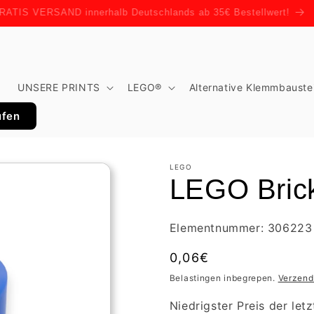
15% RABATT AUF ALLES - RABATTCODE: AUGUST15
t
UNSERE PRINTS
LEGO®
Alternative Klemmbauste
ufen
LEGO
LEGO Brick
Elementnummer: 306223
Normale
0,06€
prijs
Belastingen inbegrepen.
Verzend
Niedrigster Preis der let