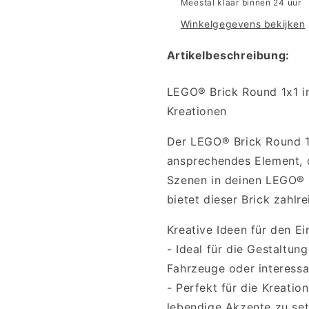
Meestal klaar binnen 24 uur
Blue
Blue
Winkelgegevens bekijken
Artikelbeschreibung:
LEGO® Brick Round 1x1 in 
Kreationen
Der LEGO® Brick Round 1x
ansprechendes Element, d
Szenen in deinen LEGO® M
bietet dieser Brick zahlr
Kreative Ideen für den Ei
- Ideal für die Gestaltu
Fahrzeuge oder interessan
- Perfekt für die Kreat
lebendige Akzente zu set