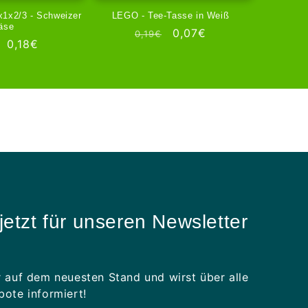
1x2/3 - Schweizer
LEGO - Tee-Tasse in Weiß
äse
Normale
Aanbiedingsprijs
0,07€
0,19€
ale
Aanbiedingsprijs
0,18€
prijs
jetzt für unseren Newsletter
 auf dem neuesten Stand und wirst über alle
ote informiert!