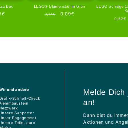
zza Box
LEGO® Blumenstiel in Grün
LEGO Schräge 1x
K
biedingsprijs
5€
Normale
Aanbiedingsprijs
0,09€
0,14€
Norm
0,52€
prijs
prijs
Wir und andere
Melde Dich 
Grafik-Schnell-Check
an!
Klemmbaustein
Netzwerk
Unsere Supporter
Dann bist du immer
Unser Engagement
Aktionen und Angeb
Unsere Teile, eure
Werke