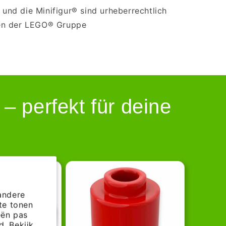
nd die Minifigur® sind urheberrechtlich
en der LEGO® Gruppe
 perfekt für deine
andere
te tonen
eën pas
. Bekijk