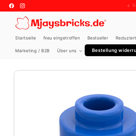
Meteen
naar de
Facebook
Instagram
content
Startseite
Neu eingetroffen
Bestseller
Reduzier
Bestellung widerr
Marketing / B2B
Über uns
Ga direct naar
productinformatie