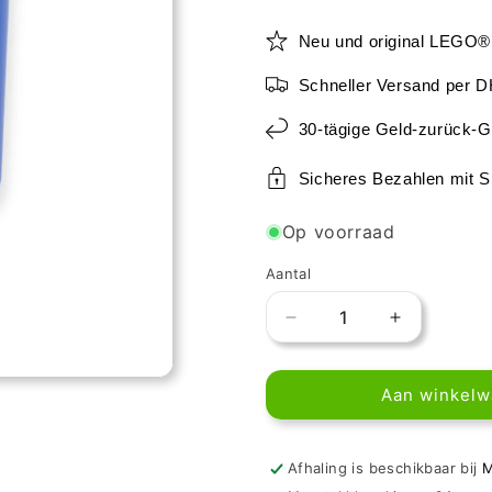
Neu und original LEGO®
Schneller Versand per 
30-tägige Geld-zurück-G
Sicheres Bezahlen mit 
Op voorraad
Aantal
Aantal
Aantal
verlagen
verhogen
voor
voor
Aan winkel
LEGO
LEGO
Brick
Brick
Round
Round
1x1
1x1
Afhaling is beschikbaar bij
M
-
-