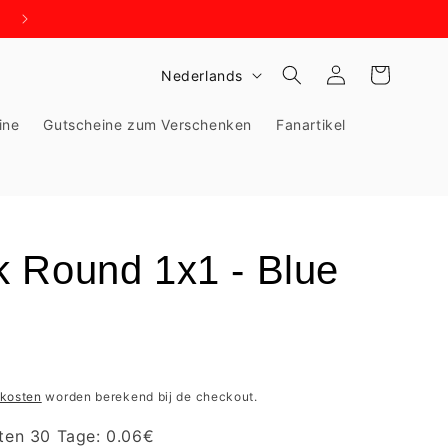
WIR BRAUCHEN PLATZ - KNALLHART REDUZIERT!
T
Inloggen
Winkelwagen
Nederlands
a
ine
Gutscheine zum Verschenken
Fanartikel
a
l
 Round 1x1 - Blue
kosten
worden berekend bij de checkout.
zten 30 Tage:
0.06
€