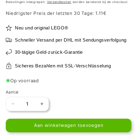
prijs
Belastingen inbegrepen.
Verzendkosten
worden berekend bij de checkout.
Niedrigster Preis der letzten 30 Tage:
1.11
€
Neu und original LEGO®
Schneller Versand per DHL mit Sendungsverfolgung
30-tägige Geld-zurück-Garantie
Sicheres Bezahlen mit SSL-Verschlüsselung
Op voorraad
Aantal
Aantal
Aantal
verlagen
verhogen
voor
voor
Aan winkelwagen toevoegen
LEGO
LEGO
Minifigur-
Minifigur-