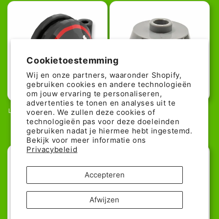
Cookietoestemming
Wij en onze partners, waaronder Shopify,
gebruiken cookies en andere technologieën
22% günstiger!
78% günstiger!
om jouw ervaring te personaliseren,
advertenties te tonen en analyses uit te
voeren. We zullen deze cookies of
LEGO Minifiguren Piraten-Hut mit
LEGO Cone 2x2 - Star Wars
Totenkopf / Rot abgesetzt
Millennium Falcon Cockpit
technologieën pas voor deze doeleinden
Normale
Aanbiedingsprijs
1,09€
Normale
Aanbiedingspr
0,20€
gebruiken nadat je hiermee hebt ingestemd.
1,39€
0,89€
Bekijk voor meer informatie ons
prijs
prijs
Privacybeleid
Accepteren
Afwijzen