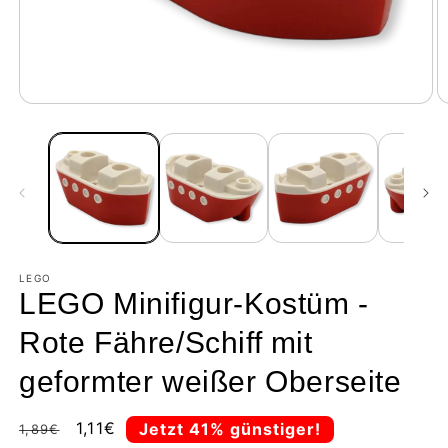
LEGO
LEGO Minifigur-Kostüm -
Rote Fähre/Schiff mit
geformter weißer Oberseite
Normale
Aanbiedingsprijs
1,11€
Jetzt 41% günstiger!
1,89€