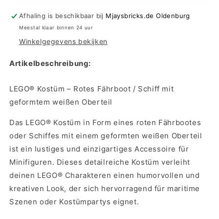
Kostüm
Kostüm
-
-
Afhaling is beschikbaar bij
Mjaysbricks.de Oldenburg
Rote
Rote
Meestal klaar binnen 24 uur
Fähre/Schiff
Fähre/Schiff
Winkelgegevens bekijken
mit
mit
geformter
geformter
Artikelbeschreibung:
weißer
weißer
Oberseite
Oberseite
LEGO® Kostüm – Rotes Fährboot / Schiff mit
geformtem weißen Oberteil
Das LEGO® Kostüm in Form eines roten Fährbootes
oder Schiffes mit einem geformten weißen Oberteil
ist ein lustiges und einzigartiges Accessoire für
Minifiguren. Dieses detailreiche Kostüm verleiht
deinen LEGO® Charakteren einen humorvollen und
kreativen Look, der sich hervorragend für maritime
Szenen oder Kostümpartys eignet.