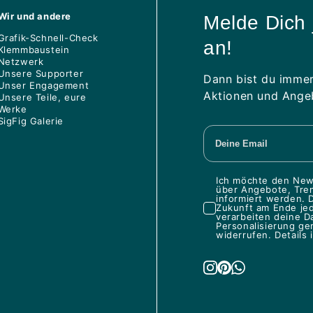
Wir und andere
Melde Dich 
Grafik-Schnell-Check
an!
Klemmbaustein
Netzwerk
Unsere Supporter
Dann bist du immer
Unser Engagement
Aktionen und Angeb
Unsere Teile, eure
Werke
SigFig Galerie
Ich möchte den News
über Angebote, Tren
informiert werden. D
Zukunft am Ende je
verarbeiten deine D
Personalisierung ge
widerrufen. Details 