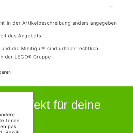
cht in der Artikelbeschreibung anders angegeben
Teil des Angebots
nd die Minifigur® sind urheberrechtlich
en der LEGO® Gruppe
nderen
 perfekt für deine
andere
te tonen
eën pas
. Bekijk