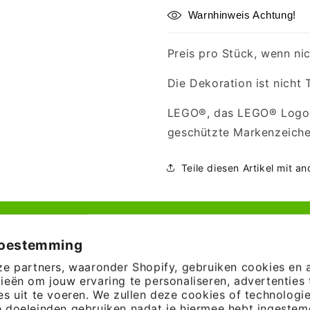
Warnhinweis Achtung!
Preis pro Stück, wenn ni
Die Dekoration ist nicht 
LEGO®, das LEGO® Logo u
geschützte Markenzeich
Teile diesen Artikel mit a
nnende Klemmbausteine –
toestemming
ze partners, waaronder Shopify, gebruiken cookies en 
ieën om jouw ervaring te personaliseren, advertenties 
es uit te voeren. We zullen deze cookies of technologi
 doeleinden gebruiken nadat je hiermee hebt ingestemd