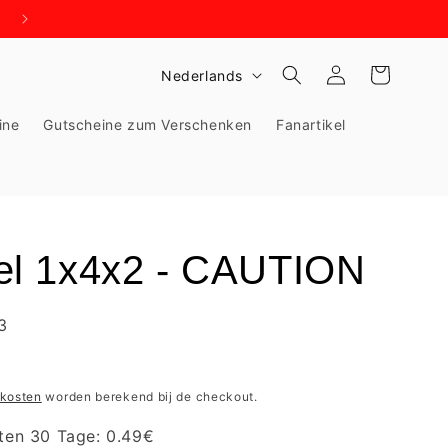
WIR BRAUCHEN PLATZ - KNALLHART REDUZIERT!
T
Inloggen
Winkelwagen
Nederlands
a
ine
Gutscheine zum Verschenken
Fanartikel
a
l
l 1x4x2 - CAUTION
3
kosten
worden berekend bij de checkout.
zten 30 Tage:
0.49
€