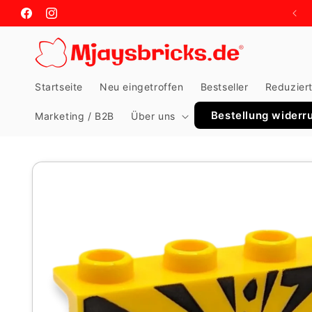
Meteen
naar de
Facebook
Instagram
content
Startseite
Neu eingetroffen
Bestseller
Reduzier
Bestellung widerr
Marketing / B2B
Über uns
Ga direct naar
productinformatie