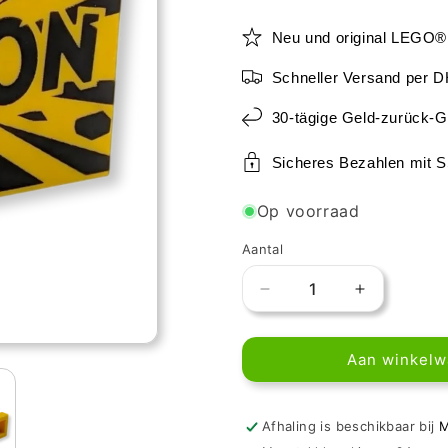
Neu und original LEGO®
Schneller Versand per 
30-tägige Geld-zurück-G
Sicheres Bezahlen mit 
Op voorraad
Aantal
Aantal
Aantal
verlagen
verhogen
voor
voor
Aan winkel
LEGO
LEGO
Panel
Panel
1x4x2
1x4x2
-
-
Afhaling is beschikbaar bij
M
CAUTION
CAUTION