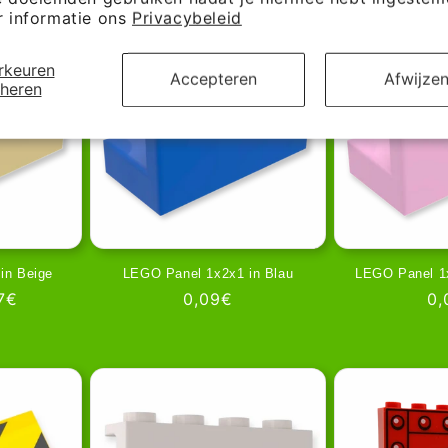
 informatie ons
Privacybeleid
rkeuren
Accepteren
Afwijze
heren
in Beige
LEGO Panel 1x2x1 in Blau
LEGO Panel 1x
biedingsprijs
7€
Normale
0,09€
No
0,
prijs
pr