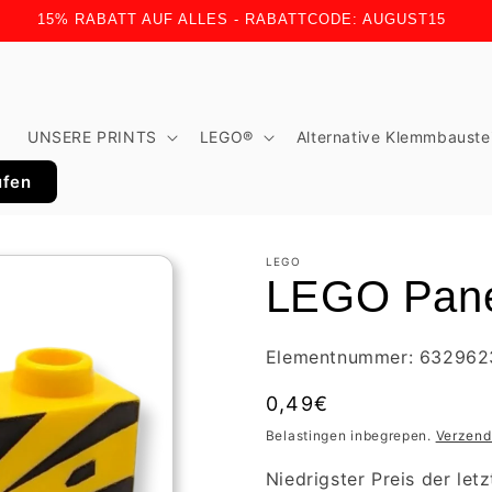
15% RABATT AUF ALLES - RABATTCODE: AUGUST15
t
UNSERE PRINTS
LEGO®
Alternative Klemmbauste
ufen
LEGO
LEGO Pane
Elementnummer: 632962
Normale
0,49€
prijs
Belastingen inbegrepen.
Verzend
Niedrigster Preis der let