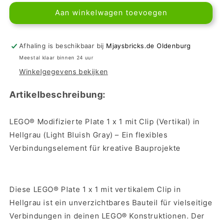
voor
voor
Aan winkelwagen toevoegen
LEGO®
LEGO®
Plate
Plate
Modified
Modified
1x1
1x1
Afhaling is beschikbaar bij
Mjaysbricks.de Oldenburg
mit
mit
Meestal klaar binnen 24 uur
Clip
Clip
Winkelgegevens bekijken
(Vertikal)
(Vertikal)
-
-
Artikelbeschreibung:
in
in
Hellgrau
Hellgrau
LEGO® Modifizierte Plate 1 x 1 mit Clip (Vertikal) in
Hellgrau (Light Bluish Gray) – Ein flexibles
Verbindungselement für kreative Bauprojekte
Diese LEGO® Plate 1 x 1 mit vertikalem Clip in
Hellgrau ist ein unverzichtbares Bauteil für vielseitige
Verbindungen in deinen LEGO® Konstruktionen. Der