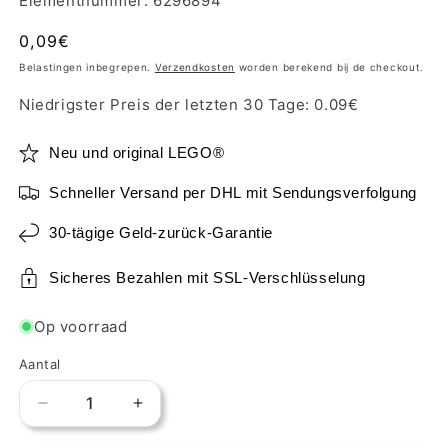
Elementnummer: 6296894
Normale
0,09€
prijs
Belastingen inbegrepen.
Verzendkosten
worden berekend bij de checkout.
Niedrigster Preis der letzten 30 Tage:
0.09
€
Neu und original LEGO®
Schneller Versand per DHL mit Sendungsverfolgung
30-tägige Geld-zurück-Garantie
Sicheres Bezahlen mit SSL-Verschlüsselung
Op voorraad
Aantal
Aantal
Aantal
verlagen
verhogen