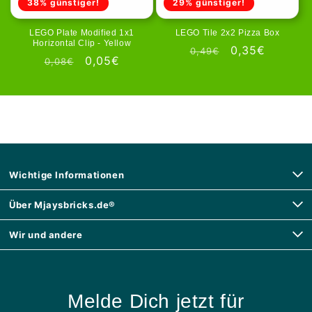
38% günstiger!
29% günstiger!
LEGO Plate Modified 1x1
LEGO Tile 2x2 Pizza Box
Horizontal Clip - Yellow
Normale
Aanbiedingspr
0,35€
0,49€
Normale
Aanbiedingsprijs
0,05€
0,08€
prijs
prijs
Wichtige Informationen
Über Mjaysbricks.de®
Wir und andere
Melde Dich jetzt für