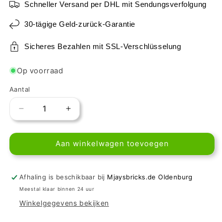
Schneller Versand per DHL mit Sendungsverfolgung
30-tägige Geld-zurück-Garantie
Sicheres Bezahlen mit SSL-Verschlüsselung
Op voorraad
Aantal
Aantal
Aantal
verlagen
verhogen
voor
voor
Aan winkelwagen toevoegen
LEGO
LEGO
Plate
Plate
Round
Round
1x1
1x1
Afhaling is beschikbaar bij
Mjaysbricks.de Oldenburg
-
-
Meestal klaar binnen 24 uur
Vertical
Vertical
Winkelgegevens bekijken
Twist
Twist
Bright
Bright