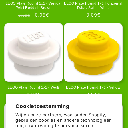
LEGO Plate Round 1x1 - Vertical
LEGO Plate Round 1x1 Horizontal
Twist Reddish Brown
Twist / Swirl - White
Normale
Aanbiedingsprijs
0,05€
Normale
0,09€
0,09€
prijs
prijs
LEGO Plate Round 1x1 - Weiß
LEGO Plate Round 1x1 - Yellow
Normale
0,04€
Normale
0,04€
prijs
prijs
Cookietoestemming
Wij en onze partners, waaronder Shopify,
gebruiken cookies en andere technologieën
om jouw ervaring te personaliseren,