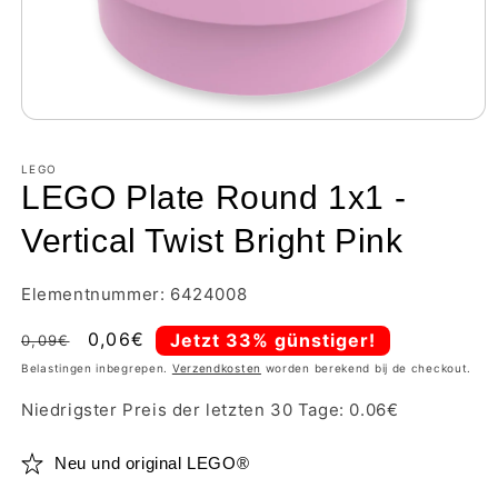
LEGO
LEGO Plate Round 1x1 -
Vertical Twist Bright Pink
Elementnummer: 6424008
Normale
Aanbiedingsprijs
0,06€
Jetzt 33% günstiger!
0,09€
prijs
Belastingen inbegrepen.
Verzendkosten
worden berekend bij de checkout.
Niedrigster Preis der letzten 30 Tage:
0.06
€
Neu und original LEGO®