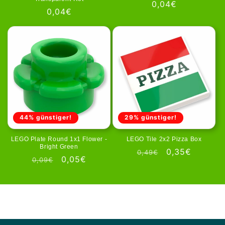
Normale
0,04€
Normale
0,04€
prijs
prijs
44% günstiger!
29% günstiger!
LEGO Plate Round 1x1 Flower -
LEGO Tile 2x2 Pizza Box
Bright Green
Normale
Aanbiedingspr
0,35€
0,49€
Normale
Aanbiedingsprijs
0,05€
0,09€
prijs
prijs