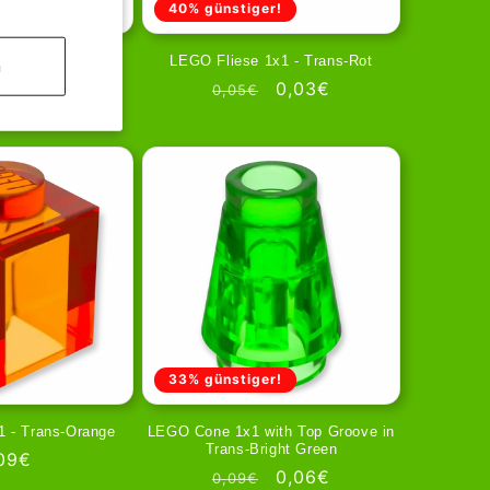
40% günstiger!
Rund 1x1 - Rot
LEGO Fliese 1x1 - Trans-Rot
n
rmale
06€
Normale
Aanbiedingsprijs
0,03€
0,05€
ijs
prijs
33% günstiger!
1 - Trans-Orange
LEGO Cone 1x1 with Top Groove in
Trans-Bright Green
rmale
09€
Normale
Aanbiedingsprijs
0,06€
0,09€
ijs