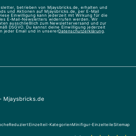
letter, betrieben von Mjaysbricks.de, erhalten und
ds und Aktionen auf Mjaysbricks.de, per E-Mail
iese Einwilligung kann jederzeit mit Wirkung für die
des E-Mail-Newsletters widerrufen werden. Wir
aten ausschließlich zum Newsletterversand und zur
mäß DSGVO. Du kannst deine Einwilligung jederzeit
in jeder Email und in unserer
Datenschutzerklärung
.
- Mjaysbricks.de
oche
Reduziert
Einzelteil-Kategorien
Minifigur-Einzelteile
Sitemap