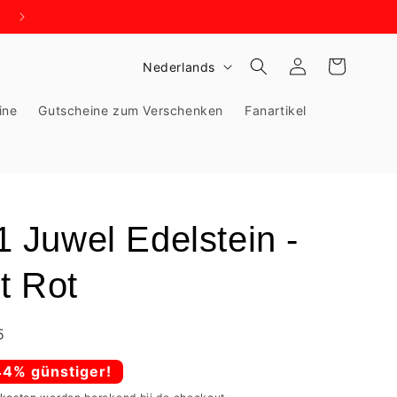
WIR BRAUCHEN PLATZ - KNALLHART REDUZIERT!
T
Inloggen
Winkelwagen
Nederlands
a
ine
Gutscheine zum Verschenken
Fanartikel
a
l
Juwel Edelstein -
t Rot
5
ijs
44% günstiger!