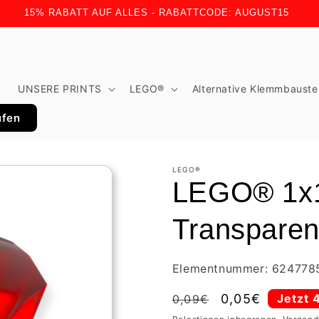
15% RABATT AUF ALLES - RABATTCODE: AUGUST15
t
UNSERE PRINTS
LEGO®
Alternative Klemmbauste
ufen
LEGO®
LEGO® 1x1 
Transparen
Elementnummer: 624778
Normale
Aanbiedingspr
0,05€
Jetzt 
0,09€
prijs