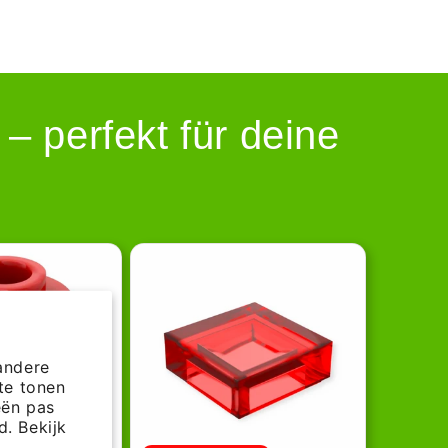
 perfekt für deine
andere
te tonen
eën pas
. Bekijk