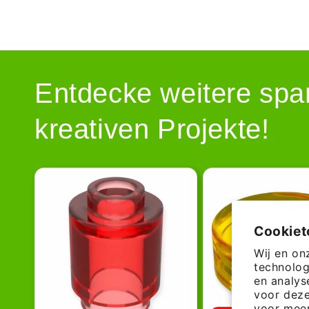
Entdecke weitere spa
kreativen Projekte!
Cookie
Wij en on
technolog
en analys
voor deze
voor meer