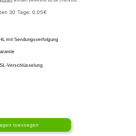
kosten
worden berekend bij de checkout.
zten 30 Tage:
0.05
€
DHL mit Sendungsverfolgung
arantie
SSL-Verschlüsselung
wagen toevoegen