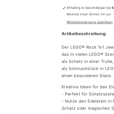
Juwel
Juwel
Edelstein
Edelstein
Afhaling is beschikbaar bij
M
-
-
Meestal klaar binnen 24 uur
Transparent
Transparen
Winkelgegevens bekijken
Rot
Rot
Artikelbeschreibung:
Der LEGO® Rock 1x1 Jewel
das in vielen LEGO® Szen
als Schatz in einer Truhe
als Schmuckstück in LEGO
einen besonderen Glanz.
Kreative Ideen für den Ei
- Perfekt für Schatzszen
- Nutze den Edelstein in 
Schatz oder magischen S