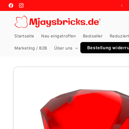
Meteen
naar de
Facebook
Instagram
content
Startseite
Neu eingetroffen
Bestseller
Reduzier
Bestellung widerr
Marketing / B2B
Über uns
Ga direct naar
productinformatie