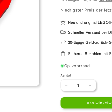
Belastingen inbegrepen.
Verzend
Niedrigster Preis der let
Neu und original LEGO®
Schneller Versand per 
30-tägige Geld-zurück-G
Sicheres Bezahlen mit 
Op voorraad
Aantal
Aantal
Aantal
verlagen
verhogen
voor
voor
Aan winkel
LEGO®
LEGO®
1x1
1x1