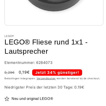
LEGO®
LEGO® Fliese rund 1x1 -
Lautsprecher
Elementnummer: 6284073
Normale
Aanbiedingsprijs
0,19€
Jetzt 34% günstiger!
0,29€
prijs
Belastingen inbegrepen.
Verzendkosten
worden berekend bij de checkout.
Niedrigster Preis der letzten 30 Tage:
0.19
€
Neu und original LEGO®