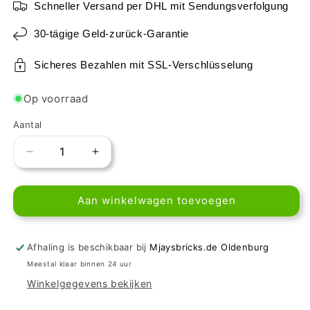
Schneller Versand per DHL mit Sendungsverfolgung
30-tägige Geld-zurück-Garantie
Sicheres Bezahlen mit SSL-Verschlüsselung
Op voorraad
Aantal
Aantal
Aantal
verlagen
verhogen
voor
voor
Aan winkelwagen toevoegen
LEGO®
LEGO®
Fliese
Fliese
rund
rund
1x1
1x1
Afhaling is beschikbaar bij
Mjaysbricks.de Oldenburg
-
-
Meestal klaar binnen 24 uur
Lautsprecher
Lautsprecher
Winkelgegevens bekijken