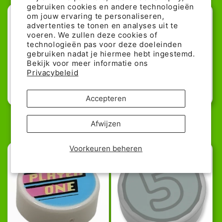
prijs
prijs
gebruiken cookies en andere technologieën
om jouw ervaring te personaliseren,
advertenties te tonen en analyses uit te
voeren. We zullen deze cookies of
technologieën pas voor deze doeleinden
gebruiken nadat je hiermee hebt ingestemd.
Bekijk voor meer informatie ons
Privacybeleid
51% günstiger!
62% günstiger!
Accepteren
LEGO Fliese 1x1 Rund - Stern
LEGO Fliese 1x1 rund - Kompass
Afwijzen
Normale
Aanbiedingsprijs
0,19€
Normale
Aanbiedingspr
0,15€
0,39€
0,39€
prijs
prijs
Voorkeuren beheren