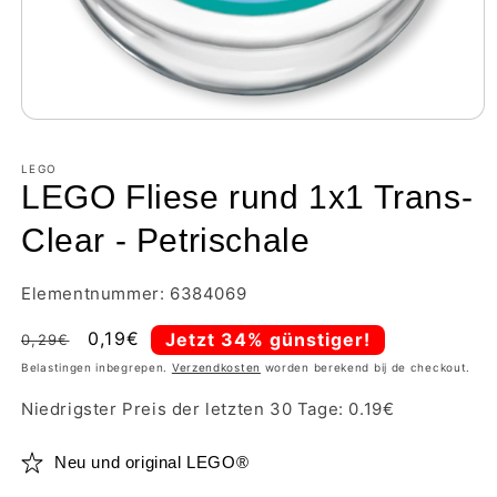
LEGO
LEGO Fliese rund 1x1 Trans-
Clear - Petrischale
Elementnummer: 6384069
Normale
Aanbiedingsprijs
0,19€
Jetzt 34% günstiger!
0,29€
prijs
Belastingen inbegrepen.
Verzendkosten
worden berekend bij de checkout.
Niedrigster Preis der letzten 30 Tage:
0.19
€
Neu und original LEGO®