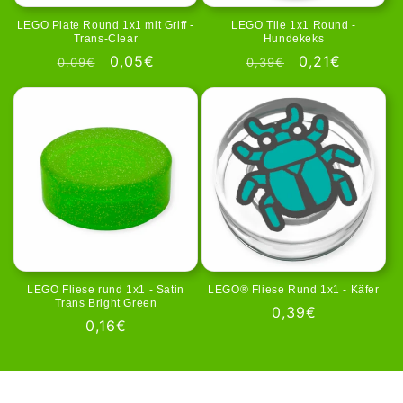
LEGO Plate Round 1x1 mit Griff -
LEGO Tile 1x1 Round -
Trans-Clear
Hundekeks
Normale
Aanbiedingsprijs
0,05€
Normale
Aanbiedingspr
0,21€
0,09€
0,39€
prijs
prijs
LEGO Fliese rund 1x1 - Satin
LEGO® Fliese Rund 1x1 - Käfer
Trans Bright Green
Normale
0,39€
Normale
0,16€
prijs
prijs