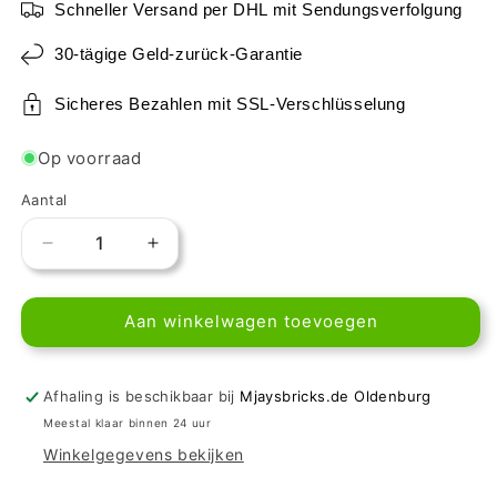
Schneller Versand per DHL mit Sendungsverfolgung
30-tägige Geld-zurück-Garantie
Sicheres Bezahlen mit SSL-Verschlüsselung
Op voorraad
Aantal
Aantal
Aantal
verlagen
verhogen
voor
voor
Aan winkelwagen toevoegen
LEGO
LEGO
Fliese
Fliese
rund
rund
1x1
1x1
Afhaling is beschikbaar bij
Mjaysbricks.de Oldenburg
Trans-
Trans-
Meestal klaar binnen 24 uur
Clear
Clear
Winkelgegevens bekijken
-
-
Petrischale
Petrischale