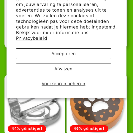
om jouw ervaring te personaliseren,
advertenties te tonen en analyses uit te
voeren. We zullen deze cookies of
technologieën pas voor deze doeleinden
gebruiken nadat je hiermee hebt ingestemd.
Bekijk voor meer informatie ons
Privacybeleid
24% günstiger!
Accepteren
LEGO Truthahn mit 2 Keulen
LEGO 1x1 Tile Round Trans-
Clear - Biene
Normale
2,19€
Normale
Aanbiedingspr
0,22€
0,29€
prijs
Afwijzen
prijs
Voorkeuren beheren
44% günstiger!
46% günstiger!