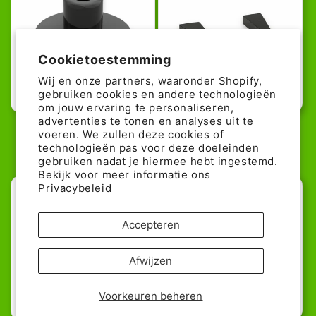
Cookietoestemming
Wij en onze partners, waaronder Shopify,
gebruiken cookies en andere technologieën
40% günstiger!
53% günstiger!
om jouw ervaring te personaliseren,
advertenties te tonen en analyses uit te
LEGO Tile Round 1x1 with Bar
LEGO Wedge Plate 4x4 - in Black
voeren. We zullen deze cookies of
and Pin Holder - Black
Normale
Aanbiedingspr
0,09€
0,19€
technologieën pas voor deze doeleinden
Normale
Aanbiedingsprijs
0,03€
0,05€
prijs
gebruiken nadat je hiermee hebt ingestemd.
prijs
Bekijk voor meer informatie ons
Privacybeleid
Accepteren
Afwijzen
Voorkeuren beheren
25% günstiger!
44% günstiger!