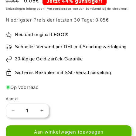
Normale
Aanbiedingsprijs
0,05€
Jetzt 44% günstiger!
0,09€
prijs
Belastingen inbegrepen.
Verzendkosten
worden berekend bij de checkout.
Niedrigster Preis der letzten 30 Tage:
0.05
€
Neu und original LEGO®
Schneller Versand per DHL mit Sendungsverfolgung
30-tägige Geld-zurück-Garantie
Sicheres Bezahlen mit SSL-Verschlüsselung
Op voorraad
Aantal
Aantal
Aantal
verlagen
verhogen
voor
voor
Aan winkelwagen toevoegen
LEGO
LEGO