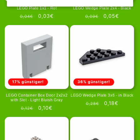
LEGO Plate 1x1 - Rot
LEGO Wedge Plate 2x4 - Black
Normale
Aanbiedingsprijs
0,03€
Normale
Aanbiedingspr
0,05€
0,04€
0,09€
prijs
prijs
17% günstiger!
36% günstiger!
LEGO Container Box Door 2x2x2
LEGO Wedge Plate 3x6 - in Black
with Slot - Light Bluish Gray
Normale
Aanbiedingspr
0,18€
0,28€
Normale
Aanbiedingsprijs
0,10€
0,12€
prijs
prijs