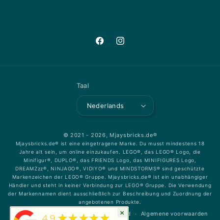
Facebook
Instagram
Taal
Nederlands
© 2021 - 2026,
Mjaysbricks.de®
Mjaysbricks.de® ist eine eingetragene Marke. Du musst mindestens 18
Jahre alt sein, um online einzukaufen. LEGO®, das LEGO® Logo, die
Minifigur®, DUPLO®, das FRIENDS Logo, das MINIFIGURES Logo,
DREAMZzz®, NINJAGO®, VIDIYO® und MINDSTORMS® sind geschützte
Markenzeichen der LEGO® Gruppe. Mjaysbricks.de® ist ein unabhängiger
Händler und steht in keiner Verbindung zur LEGO® Gruppe. Die Verwendung
der Markennamen dient ausschließlich zur Beschreibung und Zuordnung der
angebotenen Produkte.
×
★★★★★
Terugbetalingsbeleid
Privacybeleid
Algemene voorwaarden
4.9