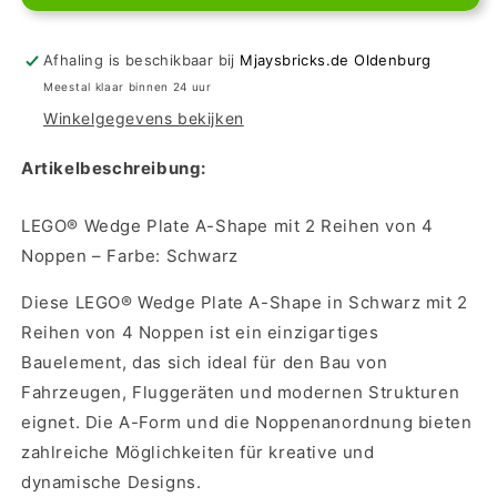
Wedge
Wedge
Plate
Plate
A-
A-
Afhaling is beschikbaar bij
Mjaysbricks.de Oldenburg
Shape
Shape
Meestal klaar binnen 24 uur
-
-
Winkelgegevens bekijken
Black
Black
Artikelbeschreibung:
LEGO® Wedge Plate A-Shape mit 2 Reihen von 4
Noppen – Farbe: Schwarz
Diese LEGO® Wedge Plate A-Shape in Schwarz mit 2
Reihen von 4 Noppen ist ein einzigartiges
Bauelement, das sich ideal für den Bau von
Fahrzeugen, Fluggeräten und modernen Strukturen
eignet. Die A-Form und die Noppenanordnung bieten
zahlreiche Möglichkeiten für kreative und
dynamische Designs.